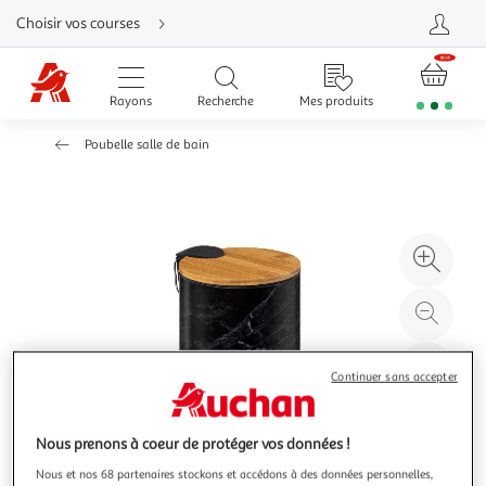
Aller
Choisir vos courses
directement
au
contenu
Aller
directement
Rayons
Recherche
Mes produits
à
la
recherche
Poubelle salle de bain
Aller
directement
à
la
navigation
Aller
directement
à
Agr
la
rubrique
l'il
besoin
d'aide
à
Réd
20
l'il
à
Par
Continuer sans accepter
100
le
%
pro
Nous prenons à coeur de protéger vos données !
Nous et nos 68 partenaires stockons et accédons à des données personnelles,