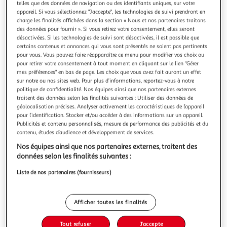
Illustration
Illustration
telles que des données de navigation ou des identifiants uniques, sur votre
appareil. Si vous sélectionnez "J'accepte", les technologies de suivi prendront en
précédente
suivante
charge les finalités affichées dans la section « Nous et nos partenaires traitons
des données pour fournir ». Si vous retirez votre consentement, elles seront
désactivées. Si les technologies de suivi sont désactivées, il est possible que
certains contenus et annonces qui vous sont présentés ne soient pas pertinents
FIVE
pour vous. Vous pouvez faire réapparaître ce menu pour modifier vos choix ou
Poubelle à pédale imprimé marbre léa 3l noir
pour retirer votre consentement à tout moment en cliquant sur le lien "Gérer
Informations Techniques : Dimensions : D. 16,8 x H. 25 cm
mes préférences" en bas de page. Les choix que vous avez fait auront un effet
Matières : Polypropylène & Métal Spécificités : Pratique &
sur notre ou nos sites web. Pour plus d’informations, reportez-vous à notre
politique de confidentialité. Nos équipes ainsi que nos partenaires externes
Design Poubelle de salle de bain À pédale Imprimé marbre
En savoir +
traitent des données selon les finalités suivantes : Utiliser des données de
Forme ronde Capacité : 3 L Poids : 0,6 kg Couleur : Noir
Vendu par
Paris Prix
géolocalisation précises. Analyser activement les caractéristiques de l’appareil
pour l’identification. Stocker et/ou accéder à des informations sur un appareil.
Livr. ou retrait dès 1/2 semaines
Publicités et contenu personnalisés, mesure de performance des publicités et du
A partir de 7,99€
contenu, études d’audience et développement de services.
Plus d'options
Nos équipes ainsi que nos partenaires externes, traitent des
données selon les finalités suivantes :
18,99€
23,99€
Vendu par
Paris Prix
Liste de nos partenaires (fournisseurs)
-21 %
Ajouter au panier
23,99€
18,99€
Afficher toutes les finalités
Ajouter à une liste
dont 0,12€ d'éco part. mobilier.
Tout refuser
J'accepte