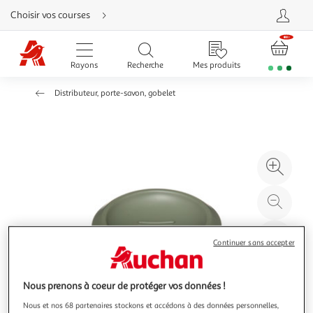
Aller
Choisir vos courses
directement
au
contenu
Aller
directement
Rayons
Recherche
Mes produits
à
la
recherche
Distributeur, porte-savon, gobelet
Aller
directement
à
la
navigation
Aller
directement
à
Agr
la
rubrique
l'il
besoin
d'aide
à
Réd
20
l'il
à
Par
Continuer sans accepter
100
le
%
pro
Nous prenons à coeur de protéger vos données !
Nous et nos 68 partenaires stockons et accédons à des données personnelles,