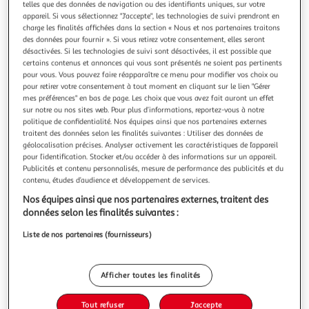
telles que des données de navigation ou des identifiants uniques, sur votre
appareil. Si vous sélectionnez "J'accepte", les technologies de suivi prendront en
charge les finalités affichées dans la section « Nous et nos partenaires traitons
des données pour fournir ». Si vous retirez votre consentement, elles seront
désactivées. Si les technologies de suivi sont désactivées, il est possible que
certains contenus et annonces qui vous sont présentés ne soient pas pertinents
FIVE
pour vous. Vous pouvez faire réapparaître ce menu pour modifier vos choix ou
Porte savon rond trio 12cm kaki
pour retirer votre consentement à tout moment en cliquant sur le lien "Gérer
Informations Techniques : Dimensions : D. 12 x H. 2,8 cm
mes préférences" en bas de page. Les choix que vous avez fait auront un effet
Matière : Polyresine Spécificités : Design & Élégant Porte
sur notre ou nos sites web. Pour plus d’informations, reportez-vous à notre
politique de confidentialité. Nos équipes ainsi que nos partenaires externes
Savon Déco Forme Ronde Facile d'entretien & d'utilisation
En savoir +
traitent des données selon les finalités suivantes : Utiliser des données de
Poids : 0,311 kg Couleur : Kaki
Vendu par
Paris Prix
géolocalisation précises. Analyser activement les caractéristiques de l’appareil
pour l’identification. Stocker et/ou accéder à des informations sur un appareil.
Livr. ou retrait dès 3/4 jours
Publicités et contenu personnalisés, mesure de performance des publicités et du
A partir de 7,99€
contenu, études d’audience et développement de services.
Plus d'options
Nos équipes ainsi que nos partenaires externes, traitent des
données selon les finalités suivantes :
5,99€
7,99€
Vendu par
Paris Prix
Liste de nos partenaires (fournisseurs)
-25 %
Ajouter au panier
7,99€
5,99€
Afficher toutes les finalités
Ajouter à une liste
dont 0,04€ d'éco part. mobilier.
Tout refuser
J'accepte