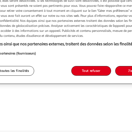
Vendu p
 elles seront désactivées. Si les technologies de suivi sont désactivées, il est possible que cer
vous sont présentés ne soient pas pertinents pour vous. Vous pouvez faire réapparaître ce me
pour retirer votre consentement à tout moment en cliquant sur le lien "Gérer mes préférences" 
-24 %
 vous avez fait auront un effet sur notre ou nos sites web. Pour plus d’informations, reportez-v
confidentialité. Nos équipes ainsi que nos partenaires externes traitent des données selon les fi
16,99€
12,99
 données de géolocalisation précises. Analyser activement les caractéristiques de l’appareil pour 
 accéder à des informations sur un appareil. Publicités et contenu personnalisés, mesure de p
 du contenu, études d’audience et développement de services.
s ainsi que nos partenaires externes, traitent des données selon les finalité
partenaires (fournisseurs)
toutes les finalités
Tout refuser
J'