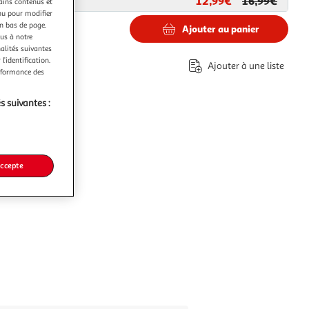
12,99€
16,99€
ar
Paris Prix
tains contenus et
nu pour modifier
en bas de page.
Ajouter au panier
ous à notre
nalités suivantes
€
l’identification.
Ajouter à une liste
erformance des
s suivantes :
accepte