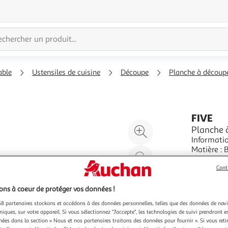
able
Ustensiles de cuisine
Découpe
Planche à découp
FIVE
Agrandir
Planche 
Informatio
l'illustration
Matière :
à
Réduire
Design & T
En savoir 
200%
l'illustration
Cont
Vendu par
P
à
Partager
ns à coeur de protéger vos données !
100
le
8 partenaires stockons et accédons à des données personnelles, telles que des données de nav
%
produit
niques, sur votre appareil. Si vous sélectionnez "J'accepte", les technologies de suivi prendront e
chées dans la section « Nous et nos partenaires traitons des données pour fournir ». Si vous retir