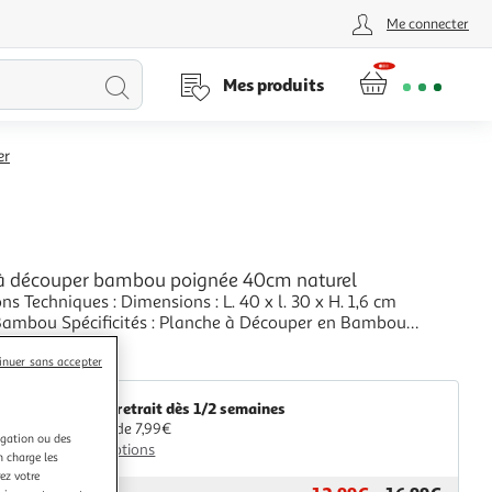
Me connecter
Lancer
Mes produits
la
er
recherche
à découper bambou poignée 40cm naturel
ns Techniques : Dimensions : L. 40 x l. 30 x H. 1,6 cm
 Bambou Spécificités : Planche à Découper en Bambou
endance Utile & Pratique Poids : 0,680 kg Couleur : Naturel
+
inuer sans accepter
aris Prix
Livr. ou retrait dès 1/2 semaines
A partir de 7,99€
igation ou des
Plus d'options
n charge les
ez votre