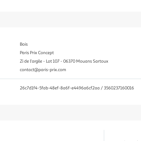
Bois
Paris Prix Concept
Zi de l'argile - Lot 107 - 06370 Mouans Sartoux
contact@paris-prix.com
26c7d1f4-5fab-48ef-8a6f-e4496a6cf2aa / 3560237160016