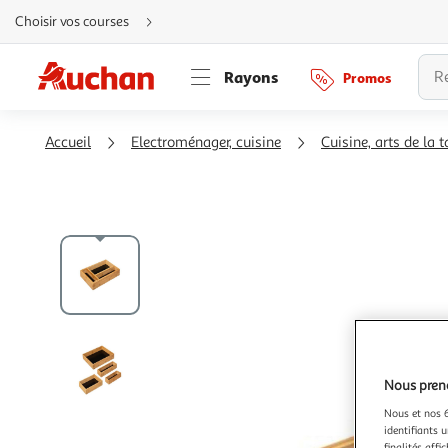
Aller
Choisir vos courses
directement
au
contenu
Aller
Rayons
Promos
directement
à
la
recherche
Aller
Accueil
Electroménager, cuisine
Cuisine, arts de la t
directement
à
la
navigation
Aller
directement
à
la
rubrique
besoin
d'aide
Nous preno
Nous et nos 6
identifiants u
finalités affi