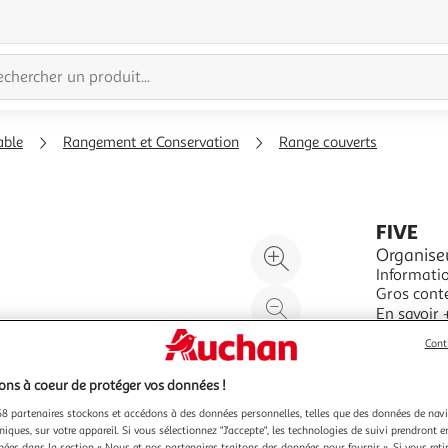
able
Rangement et Conservation
Range couverts
FIVE
Agrandir
Organise
Informatio
l'illustration
Gros conten
à
Réduire
30 x l. 15 
En savoir 
200%
l'illustration
taille : L.
Vendu par
P
Cont
Pratique 
à
Partager
100
le
ns à coeur de protéger vos données !
%
produit
8 partenaires stockons et accédons à des données personnelles, telles que des données de nav
niques, sur votre appareil. Si vous sélectionnez "J'accepte", les technologies de suivi prendront e
chées dans la section « Nous et nos partenaires traitons des données pour fournir ». Si vous retir