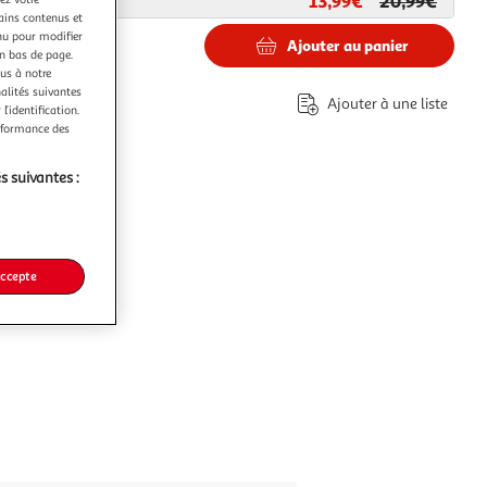
13,99€
20,99€
ar
Paris Prix
tains contenus et
nu pour modifier
Ajouter au panier
en bas de page.
ous à notre
€
nalités suivantes
Ajouter à une liste
l’identification.
co part. mobilier.
erformance des
s suivantes :
accepte