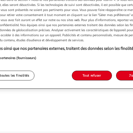
Vendu p
 elles seront désactivées. Si les technologies de suivi sont désactivées, il est possible que cer
-33 %
vous sont présentés ne soient pas pertinents pour vous. Vous pouvez faire réapparaître ce me
pour retirer votre consentement à tout moment en cliquant sur le lien "Gérer mes préférences" 
20,99€
 vous avez fait auront un effet sur notre ou nos sites web. Pour plus d’informations, reportez-v
13,99
confidentialité. Nos équipes ainsi que nos partenaires externes traitent des données selon les fi
 données de géolocalisation précises. Analyser activement les caractéristiques de l’appareil pour 
dont 0,17€ d'é
 accéder à des informations sur un appareil. Publicités et contenu personnalisés, mesure de p
 du contenu, études d’audience et développement de services.
s ainsi que nos partenaires externes, traitent des données selon les finalité
partenaires (fournisseurs)
toutes les finalités
Tout refuser
J'