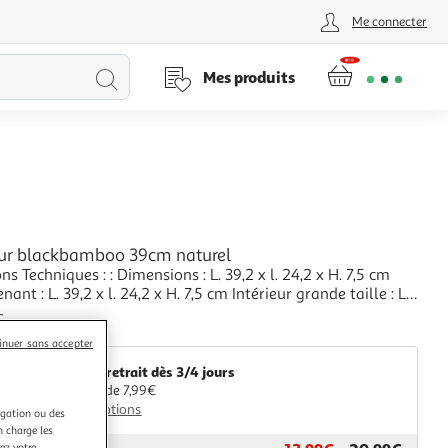
Me connecter
Lancer
Mes produits
la
recherche
ur blackbamboo 39cm naturel
ns Techniques : : Dimensions : L. 39,2 x l. 24,2 x H. 7,5 cm
ant : L. 39,2 x l. 24,2 x H. 7,5 cm Intérieur grande taille : L.
x H. 6,5 cm Taille moyenne : L. 30 x l. 8 x H. 6,5 cm Petite
+
 22,5 x l. 7,8 x H. 6,5 cm Matière : Bambou Spécificités :
aris Prix
inuer sans accepter
&
Livr. ou retrait dès 3/4 jours
A partir de 7,99€
Plus d'options
igation ou des
n charge les
ez votre