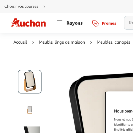
Aller
Choisir vos courses
directement
au
contenu
Aller
Rayons
Promos
directement
à
la
recherche
Aller
Accueil
Meuble, linge de maison
Meubles, canapés
directement
à
la
navigation
Aller
directement
à
la
rubrique
besoin
d'aide
Nous preno
Nous et nos 6
identifiants u
finalités affi