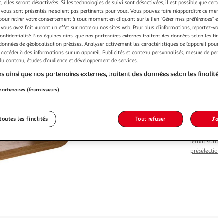
Vendu p
 elles seront désactivées. Si les technologies de suivi sont désactivées, il est possible que cer
vous sont présentés ne soient pas pertinents pour vous. Vous pouvez faire réapparaître ce me
pour retirer votre consentement à tout moment en cliquant sur le lien "Gérer mes préférences" 
 vous avez fait auront un effet sur notre ou nos sites web. Pour plus d’informations, reportez-v
confidentialité. Nos équipes ainsi que nos partenaires externes traitent des données selon les fi
 données de géolocalisation précises. Analyser activement les caractéristiques de l’appareil pour 
 accéder à des informations sur un appareil. Publicités et contenu personnalisés, mesure de p
Vendu p
 du contenu, études d’audience et développement de services.
s ainsi que nos partenaires externes, traitent des données selon les finalité
-25 %
partenaires (fournisseurs)
15,99€
11,99
toutes les finalités
Tout refuser
J'
Le prix du 
retrait son
présélectio