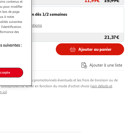
11,99€
15,99€
ar
Paris Prix
tains contenus et
nu pour modifier
en bas de page.
Livraison dès 1/2 semaines
ous à notre
4,99€
nalités suivantes
Plus d'options
l’identification.
erformance des
21,37€
ar
Multishop
s suivantes :
Ajouter au panier
€
Ajouter à une liste
accepte
produit, les avantages promotionnels éventuels et les frais de livraison ou de
t susceptibles de varier en fonction du mode d'achat choisi (
voir détails et
n ici
)