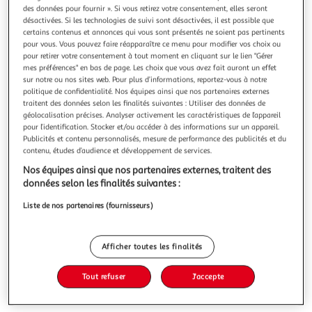
Illustration
Illustration
des données pour fournir ». Si vous retirez votre consentement, elles seront
précédente
suivante
désactivées. Si les technologies de suivi sont désactivées, il est possible que
certains contenus et annonces qui vous sont présentés ne soient pas pertinents
pour vous. Vous pouvez faire réapparaître ce menu pour modifier vos choix ou
pour retirer votre consentement à tout moment en cliquant sur le lien "Gérer
FIVE
mes préférences" en bas de page. Les choix que vous avez fait auront un effet
sur notre ou nos sites web. Pour plus d’informations, reportez-vous à notre
Meuble tv liam 2 portes et 2 niches - marron
politique de confidentialité. Nos équipes ainsi que nos partenaires externes
Apportez une touche d'élégance à votre salon avec notre
traitent des données selon les finalités suivantes : Utiliser des données de
meuble TV Liam. Doté de 2 portes et 2 niches, ce meuble
géolocalisation précises. Analyser activement les caractéristiques de l’appareil
offre une solution de rangement pratique tout en étant un
En savoir +
pour l’identification. Stocker et/ou accéder à des informations sur un appareil.
ajout esthétique à votre salon. Convient pour un écran
Vendu par
Toilinux
Publicités et contenu personnalisés, mesure de performance des publicités et du
jusqu'à 55 pouces. FICHE TECHNIQUE- Meuble TV - Matière
contenu, études d’audience et développement de services.
: Bois - Panneaux d
Livraison dès 5/6 jours
Nos équipes ainsi que nos partenaires externes, traitent des
19,99€
données selon les finalités suivantes :
Plus d'options
Liste de nos partenaires (fournisseurs)
83,99€
111,99€
Vendu par
Toilinux
-25 %
Afficher toutes les finalités
Ajouter au panier
111,99€
83,99€
Tout refuser
J'accepte
Ajouter à une liste
dont 2,20€ d'éco part. mobilier.