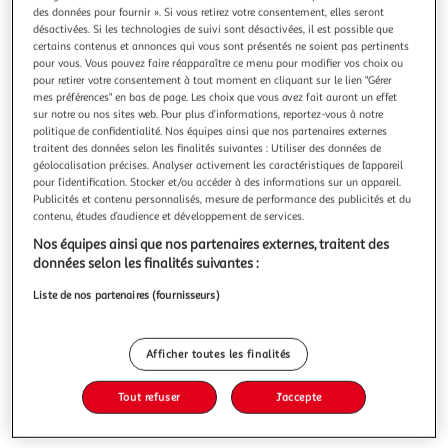
Illustration
Illustration
des données pour fournir ». Si vous retirez votre consentement, elles seront
précédente
suivante
désactivées. Si les technologies de suivi sont désactivées, il est possible que
certains contenus et annonces qui vous sont présentés ne soient pas pertinents
pour vous. Vous pouvez faire réapparaître ce menu pour modifier vos choix ou
pour retirer votre consentement à tout moment en cliquant sur le lien "Gérer
FIVE
mes préférences" en bas de page. Les choix que vous avez fait auront un effet
sur notre ou nos sites web. Pour plus d’informations, reportez-vous à notre
Meuble tv 5 cases en bois bivoak - beige
politique de confidentialité. Nos équipes ainsi que nos partenaires externes
Ce meuble TV complète en toute sobriété l'aménagement
traitent des données selon les finalités suivantes : Utiliser des données de
de votre salon. Il présente une forme rectangulaire et des
géolocalisation précises. Analyser activement les caractéristiques de l’appareil
lignes épurées. En plus de ça, le meuble TV Berlin en
En savoir +
pour l’identification. Stocker et/ou accéder à des informations sur un appareil.
imitation bois apporte une touche chaleureuse
Vendu par
Toilinux
Publicités et contenu personnalisés, mesure de performance des publicités et du
supplémentaire à votre intérieur. Ses 5 niches de
contenu, études d’audience et développement de services.
rangement sous son plateau principal
Livraison dès 5/6 jours
Nos équipes ainsi que nos partenaires externes, traitent des
19,99€
données selon les finalités suivantes :
Plus d'options
Liste de nos partenaires (fournisseurs)
83,99€
104,99€
Vendu par
Toilinux
-20 %
Afficher toutes les finalités
Ajouter au panier
104,99€
83,99€
Tout refuser
J'accepte
Ajouter à une liste
dont 1,50€ d'éco part. mobilier.