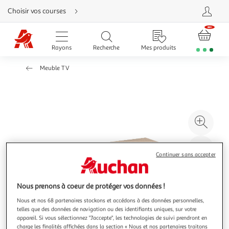
Aller
Choisir vos courses
directement
au
contenu
Aller
directement
Rayons
Recherche
Mes produits
à
la
recherche
Meuble TV
Aller
directement
à
la
navigation
Aller
directement
à
Agr
la
rubrique
l'il
besoin
d'aide
à
Réd
Continuer sans accepter
20
l'il
à
Par
100
le
Nous prenons à coeur de protéger vos données !
%
pro
Nous et nos 68 partenaires stockons et accédons à des données personnelles,
telles que des données de navigation ou des identifiants uniques, sur votre
appareil. Si vous sélectionnez "J'accepte", les technologies de suivi prendront en
charge les finalités affichées dans la section « Nous et nos partenaires traitons