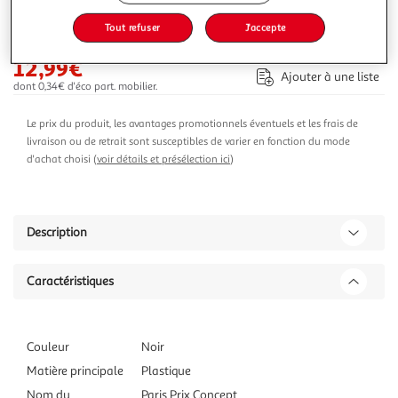
-24 %
Tout refuser
J'accepte
Ajouter au panier
16,99€
12,99€
Ajouter à une liste
dont 0,34€ d'éco part. mobilier.
Le prix du produit, les avantages promotionnels éventuels et les frais de
livraison ou de retrait sont susceptibles de varier en fonction du mode
d'achat choisi (
voir détails et présélection ici
)
Description
Caractéristiques
Couleur
Noir
Matière principale
Plastique
Nom du
Paris Prix Concept