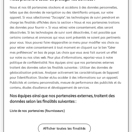
Illustration
Illustration
précédente
suivante
Nous et nos 68 partenaires stockons et accédons à des données personnelles,
telles que des données de navigation ou des identifiants uniques, sur votre
appareil. Si vous sélectionnez "J'accepte", les technologies de suivi prendront en
charge les finalités affichées dans la section « Nous et nos partenaires traitons
des données pour fournir ». Si vous retirez votre consentement, elles seront
FIVE
désactivées. Si les technologies de suivi sont désactivées, il est possible que
Lot de 4 paniers de rangement folk 36cm anthracite
certains contenus et annonces qui vous sont présentés ne soient pas pertinents
Informations Techniques : Dimensions : L. 29 x l. 36,2 x H. 14
pour vous. Vous pouvez faire réapparaître ce menu pour modifier vos choix ou
cm Matière : Polypropylène Spécificités : Pratique & Utile
pour retirer votre consentement à tout moment en cliquant sur le lien "Gérer
Lot de 4 paniers de rangement Forme rectangulaire
mes préférences" en bas de page. Les choix que vous avez fait auront un effet
En savoir +
sur notre ou nos sites web. Pour plus d’informations, reportez-vous à notre
Capacité : 2x2 L, 1x5 L & 1x13 L Poids : 0,72 kg Couleur :
Vendu par
Paris Prix
politique de confidentialité. Nos équipes ainsi que nos partenaires externes
Anthracite
traitent des données selon les finalités suivantes : Utiliser des données de
Livr. ou retrait dès 1/2 semaines
géolocalisation précises. Analyser activement les caractéristiques de l’appareil
A partir de 7,99€
pour l’identification. Stocker et/ou accéder à des informations sur un appareil.
Plus d'options
Publicités et contenu personnalisés, mesure de performance des publicités et du
contenu, études d’audience et développement de services.
12,99€
16,99€
Vendu par
Paris Prix
Nos équipes ainsi que nos partenaires externes, traitent des
données selon les finalités suivantes :
Livraison dès 5/6 jours
Liste de nos partenaires (fournisseurs)
4,99€
Plus d'options
Afficher toutes les finalités
33,53€
Vendu par
Multishop