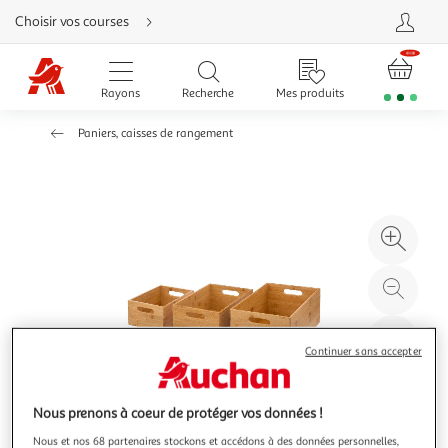
Aller
Choisir vos courses
directement
au
contenu
Aller
directement
Rayons
Recherche
Mes produits
à
la
recherche
Paniers, caisses de rangement
Aller
directement
à
la
navigation
Aller
directement
à
Agr
la
rubrique
l'il
besoin
d'aide
à
Réd
20
l'il
à
Par
Continuer sans accepter
100
le
%
pro
Nous prenons à coeur de protéger vos données !
Nous et nos 68 partenaires stockons et accédons à des données personnelles,