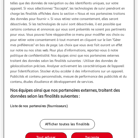
Illustration
Illustration
telles que des données de navigation ou des identifiants uniques, sur votre
précédente
suivante
appareil. Si vous sélectionnez "J'accepte", les technologies de suivi prendront en
charge les finalités affichées dans la section « Nous et nos partenaires traitons
des données pour fournir ». Si vous retirez votre consentement, elles seront
désactivées. Si les technologies de suivi sont désactivées, il est possible que
FIVE
certains contenus et annonces qui vous sont présentés ne soient pas pertinents
pour vous. Vous pouvez faire réapparaître ce menu pour modifier vos choix ou
Lot de 3 paniers déco bambou 36cm naturel
pour retirer votre consentement à tout moment en cliquant sur le lien "Gérer
Informations Techniques : Dimensions : Taille 1 : L. 36,5 x l.
mes préférences" en bas de page. Les choix que vous avez fait auront un effet
23 x H. 15 cm Taille 2 : L. 31,5 x l. 20,5 x H. 13 cm Taille 3 : L.
sur notre ou nos sites web. Pour plus d’informations, reportez-vous à notre
24,5 x l. 17,5 x H. 11 cm Matière : Bambou Spécificités :
En savoir +
politique de confidentialité. Nos équipes ainsi que nos partenaires externes
Pratique & Tendance Lot de 3 Paniers de Rangement Forme
traitent des données selon les finalités suivantes : Utiliser des données de
Vendu par
Paris Prix
géolocalisation précises. Analyser activement les caractéristiques de l’appareil
Rectangulaire Poids : 1,04 kg Couleur : Naturel
pour l’identification. Stocker et/ou accéder à des informations sur un appareil.
Livr. ou retrait dès 1/2 semaines
Publicités et contenu personnalisés, mesure de performance des publicités et du
A partir de 7,99€
contenu, études d’audience et développement de services.
Plus d'options
Nos équipes ainsi que nos partenaires externes, traitent des
données selon les finalités suivantes :
30,99€
40,99€
Vendu par
Paris Prix
Liste de nos partenaires (fournisseurs)
-24 %
Ajouter au panier
40,99€
30,99€
Afficher toutes les finalités
Ajouter à une liste
dont 0,32€ d'éco part. mobilier.
Tout refuser
J'accepte