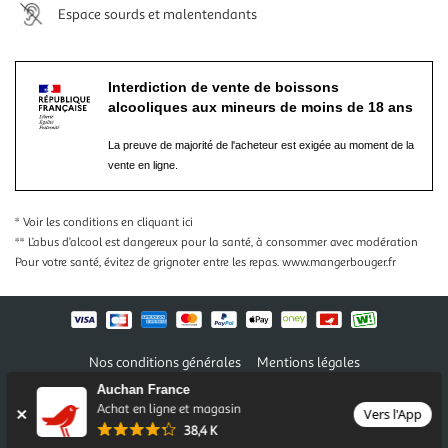
Espace sourds et malentendants
Interdiction de vente de boissons
alcooliques aux mineurs de moins de 18 ans
La preuve de majorité de l'acheteur est exigée au moment de la
vente en ligne.
* Voir les conditions
en cliquant ici
** L’abus d’alcool est dangereux pour la santé, à consommer avec modération
Pour votre santé, évitez de grignoter entre les repas.
www.mangerbouger.fr
Nos conditions générales
Mentions légales
Conditions des offres et promotions
Gérer mes préférences
Auchan France
Politique de confidentialité
Informations légales marketplace
Achat en ligne et magasin
Vers l'App
38,4 K
Auchan 2026 © Tous droits réservés