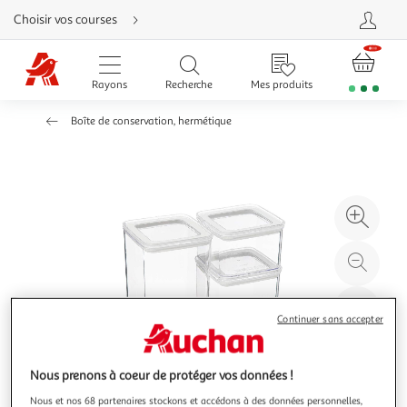
Aller
Choisir vos courses
directement
au
contenu
Aller
directement
Rayons
Recherche
Mes produits
à
la
recherche
Boîte de conservation, hermétique
Aller
directement
à
la
navigation
Aller
directement
à
Agr
la
rubrique
l'il
besoin
d'aide
à
Réd
20
l'il
à
Par
Continuer sans accepter
100
le
%
pro
Nous prenons à coeur de protéger vos données !
Nous et nos 68 partenaires stockons et accédons à des données personnelles,