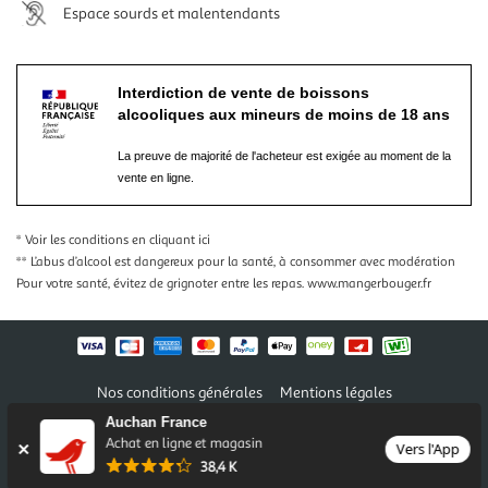
Espace sourds et malentendants
Interdiction de vente de boissons
alcooliques aux mineurs de moins de 18 ans
La preuve de majorité de l'acheteur est exigée au moment de la
vente en ligne.
* Voir les conditions
en cliquant ici
** L’abus d’alcool est dangereux pour la santé, à consommer avec modération
Pour votre santé, évitez de grignoter entre les repas.
www.mangerbouger.fr
Nos conditions générales
Mentions légales
Conditions des offres et promotions
Gérer mes préférences
Auchan France
Politique de confidentialité
Informations légales marketplace
Achat en ligne et magasin
Vers l'App
38,4 K
Auchan 2026 © Tous droits réservés