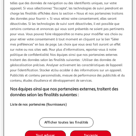
Illustration
Illustration
telles que des données de navigation ou des identifiants uniques, sur votre
précédente
suivante
appareil. Si vous sélectionnez "J'accepte", les technologies de suivi prendront en
charge les finalités affichées dans la section « Nous et nos partenaires traitons
des données pour fournir ». Si vous retirez votre consentement, elles seront
désactivées. Si les technologies de suivi sont désactivées, il est possible que
certains contenus et annonces qui vous sont présentés ne soient pas pertinents
5.0
(1)
pour vous. Vous pouvez faire réapparaître ce menu pour modifier vos choix ou
FIVE
pour retirer votre consentement à tout moment en cliquant sur le lien "Gérer
Lot de 3 boîtes de conservation eske 3l transparent
mes préférences" en bas de page. Les choix que vous avez fait auront un effet
sur notre ou nos sites web. Pour plus d’informations, reportez-vous à notre
Informations Techniques : Dimensions : L. 20,4 x l. 10,4 x H.
politique de confidentialité. Nos équipes ainsi que nos partenaires externes
21,2 cm Matière : Polystyrène Spécificités : Pratique & Utile
traitent des données selon les finalités suivantes : Utiliser des données de
Lot de 3 boîtes de conservation Hermétique Forme carrée
En savoir +
géolocalisation précises. Analyser activement les caractéristiques de l’appareil
Capacités : 0,5L, 1L & 1,5L Poids : 0,47 kg Couleur :
Vendu par
Paris Prix
pour l’identification. Stocker et/ou accéder à des informations sur un appareil.
Transparent
Publicités et contenu personnalisés, mesure de performance des publicités et du
Livr. ou retrait dès 3/4 jours
contenu, études d’audience et développement de services.
A partir de 7,99€
Nos équipes ainsi que nos partenaires externes, traitent des
Plus d'options
données selon les finalités suivantes :
12,99€
16,99€
Vendu par
Paris Prix
Liste de nos partenaires (fournisseurs)
-24 %
Ajouter au panier
Afficher toutes les finalités
16,99€
12,99€
Ajouter à une liste
Tout refuser
J'accepte