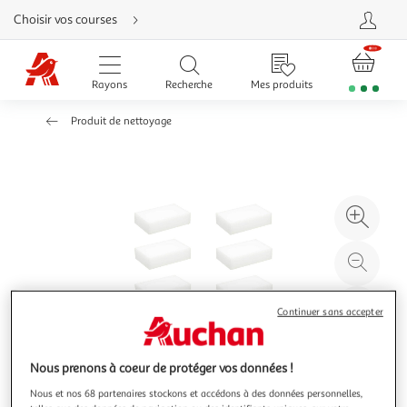
Aller
Choisir vos courses
directement
au
contenu
Aller
directement
Rayons
Recherche
Mes produits
à
la
recherche
Produit de nettoyage
Aller
directement
à
la
navigation
Aller
directement
à
Agr
la
rubrique
l'il
besoin
d'aide
à
Réd
20
l'il
à
Par
Continuer sans accepter
100
le
%
pro
Nous prenons à coeur de protéger vos données !
Nous et nos 68 partenaires stockons et accédons à des données personnelles,