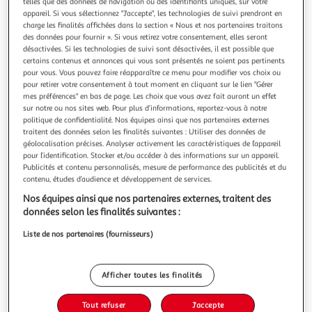
Illustration
Illustration
telles que des données de navigation ou des identifiants uniques, sur votre
appareil. Si vous sélectionnez "J'accepte", les technologies de suivi prendront en
précédente
suivante
charge les finalités affichées dans la section « Nous et nos partenaires traitons
des données pour fournir ». Si vous retirez votre consentement, elles seront
désactivées. Si les technologies de suivi sont désactivées, il est possible que
certains contenus et annonces qui vous sont présentés ne soient pas pertinents
FIVE
pour vous. Vous pouvez faire réapparaître ce menu pour modifier vos choix ou
Lot de 10 éponges magiques gomme 10cm blanc
pour retirer votre consentement à tout moment en cliquant sur le lien "Gérer
mes préférences" en bas de page. Les choix que vous avez fait auront un effet
Informations Techniques : Dimensions : L. 10 x l. 6,4 x H. 2,5
sur notre ou nos sites web. Pour plus d’informations, reportez-vous à notre
cm Matière : Mélamine Spécificités : Pratique & Utile Lot de
politique de confidentialité. Nos équipes ainsi que nos partenaires externes
10 éponges magiques À mouiller à l'eau claire Élimine les
En savoir +
traitent des données selon les finalités suivantes : Utiliser des données de
tâches sans détergent Nettoyage sur tous types de surfaces
Vendu par
Paris Prix
géolocalisation précises. Analyser activement les caractéristiques de l’appareil
Poids : 0,001 kg Couleur : Blanc
pour l’identification. Stocker et/ou accéder à des informations sur un appareil.
Livr. ou retrait dès 3/4 jours
Publicités et contenu personnalisés, mesure de performance des publicités et du
A partir de 7,99€
contenu, études d’audience et développement de services.
Plus d'options
Nos équipes ainsi que nos partenaires externes, traitent des
données selon les finalités suivantes :
5,99€
6,99€
Vendu par
Paris Prix
Liste de nos partenaires (fournisseurs)
-14 %
Ajouter au panier
6,99€
Afficher toutes les finalités
5,99€
Ajouter à une liste
Tout refuser
J'accepte