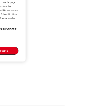
en bas de page.
ous à notre
nalités suivantes
l’identification.
erformance des
s suivantes :
accepte