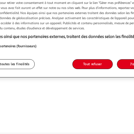
pour retirer votre consentement à tout moment en cliquant sur le lien "Gérer mes préférences" 
 vous avez fait auront un effet sur notre ou nos sites web. Pour plus d’informations, reportez-v
confidentialité. Nos équipes ainsi que nos partenaires externes traitent des données selon les fi
 données de géolocalisation précises. Analyser activement les caractéristiques de l’appareil pour 
 accéder à des informations sur un appareil. Publicités et contenu personnalisés, mesure de p
 du contenu, études d’audience et développement de services.
s ainsi que nos partenaires externes, traitent des données selon les finalité
partenaires (fournisseurs)
toutes les finalités
Tout refuser
J'