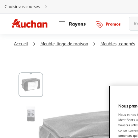
Aller
Choisir vos courses
directement
au
contenu
Aller
Rayons
Promos
directement
à
la
recherche
Aller
Accueil
Meuble, linge de maison
Meubles, canapés
directement
à
la
navigation
Aller
directement
à
la
rubrique
besoin
d'aide
Nous preno
Nous et nos 6
identifiants u
finalités affi
consentement,
annonces qui 