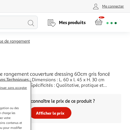
Me connecter
Lancer
Mes produits
la
se de rangement
recherche
e rangement couverture dressing 60cm gris foncé
ns Techniques : Dimensions : L. 60 x l. 45 x H. 30 cm
 Polypropylène Spécificités : Qualitative, pratique et
inuer sans accepter
e Format idéal pour un rangement sous votre lit Usage
+
onomique Collection Dressing Poids : 0,130 kg Couleur : Gris
Vous voulez connaître le prix de ce produit ?
igation ou des
Afficher le prix
n charge les
ez votre
tains contenus et
nu pour modifier