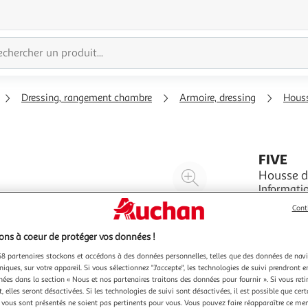
Dressing, rangement chambre
Armoire, dressing
Hous
FIVE
Agrandir
Housse d
Informatio
l'illustration
Matières :
à
Réduire
Cont
astucieus
En savoir 
200%
l'illustration
facile Erg
ns à coeur de protéger vos données !
Foncé
à
Partager
8 partenaires stockons et accédons à des données personnelles, telles que des données de nav
100
le
niques, sur votre appareil. Si vous sélectionnez "J'accepte", les technologies de suivi prendront e
%
produit
chées dans la section « Nous et nos partenaires traitons des données pour fournir ». Si vous retir
 elles seront désactivées. Si les technologies de suivi sont désactivées, il est possible que cer
vous sont présentés ne soient pas pertinents pour vous. Vous pouvez faire réapparaître ce me