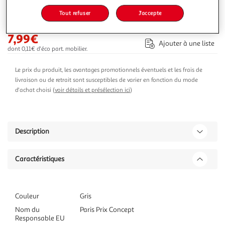
-27 %
Tout refuser
J'accepte
Ajouter au panier
10,99€
7,99€
Ajouter à une liste
dont 0,11€ d'éco part. mobilier.
Le prix du produit, les avantages promotionnels éventuels et les frais de
livraison ou de retrait sont susceptibles de varier en fonction du mode
d'achat choisi (
voir détails et présélection ici
)
Description
Caractéristiques
Couleur
Gris
Nom du
Paris Prix Concept
Responsable EU