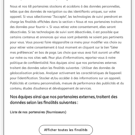
Illustration
Illustration
Nous et nos 68 partenaires stockons et accédons à des données personnelles,
précédente
suivante
telles que des données de navigation ou des identifiants uniques, sur votre
appareil. Si vous sélectionnez "J'accepte", les technologies de suivi prendront en
charge les finalités affichées dans la section « Nous et nos partenaires traitons
des données pour fournir ». Si vous retirez votre consentement, elles seront
FIVE
désactivées. Si les technologies de suivi sont désactivées, il est possible que
Distributeur de savon natureo 19cm charbon
certains contenus et annonces qui vous sont présentés ne soient pas pertinents
Informations Techniques : Dimensions : D. 7 x H. 19,5 cm
pour vous. Vous pouvez faire réapparaître ce menu pour modifier vos choix ou
pour retirer votre consentement à tout moment en cliquant sur le lien "Gérer
Matière : Polystyrène Spécificités : Pratique & Déco
mes préférences" en bas de page. Les choix que vous avez fait auront un effet
Distributeur de savon Poids : 325 g Couleur : Charbon
En savoir +
sur notre ou nos sites web. Pour plus d’informations, reportez-vous à notre
Vendu par
Paris Prix
politique de confidentialité. Nos équipes ainsi que nos partenaires externes
traitent des données selon les finalités suivantes : Utiliser des données de
Livr. ou retrait dès 3/4 jours
géolocalisation précises. Analyser activement les caractéristiques de l’appareil
A partir de 7,99€
pour l’identification. Stocker et/ou accéder à des informations sur un appareil.
Plus d'options
Publicités et contenu personnalisés, mesure de performance des publicités et du
contenu, études d’audience et développement de services.
7,99€
10,99€
Vendu par
Paris Prix
Nos équipes ainsi que nos partenaires externes, traitent des
données selon les finalités suivantes :
Livraison dès 5/6 jours
Liste de nos partenaires (fournisseurs)
4,99€
Plus d'options
Afficher toutes les finalités
21,02€
Vendu par
Multishop