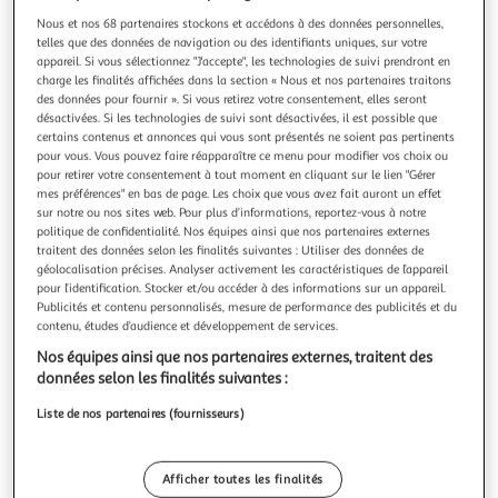
Illustration
Illustration
Nous et nos 68 partenaires stockons et accédons à des données personnelles,
précédente
suivante
telles que des données de navigation ou des identifiants uniques, sur votre
appareil. Si vous sélectionnez "J'accepte", les technologies de suivi prendront en
charge les finalités affichées dans la section « Nous et nos partenaires traitons
des données pour fournir ». Si vous retirez votre consentement, elles seront
FIVE
désactivées. Si les technologies de suivi sont désactivées, il est possible que
Distributeur de savon design natureo 14cm noir
certains contenus et annonces qui vous sont présentés ne soient pas pertinents
Informations Techniques : Dimensions : L. 10 x l. 7,3 x H. 14,5
pour vous. Vous pouvez faire réapparaître ce menu pour modifier vos choix ou
pour retirer votre consentement à tout moment en cliquant sur le lien "Gérer
cm Matière : Polyrésine Spécificités : Pratique & Déco
mes préférences" en bas de page. Les choix que vous avez fait auront un effet
Distributeur de savon Facile d'Utilisation Capacité : 200 ml
En savoir +
sur notre ou nos sites web. Pour plus d’informations, reportez-vous à notre
Poids : 402 g Couleur : Noir & Naturel
Vendu par
Paris Prix
politique de confidentialité. Nos équipes ainsi que nos partenaires externes
traitent des données selon les finalités suivantes : Utiliser des données de
Livr. ou retrait dès 3/4 jours
géolocalisation précises. Analyser activement les caractéristiques de l’appareil
A partir de 7,99€
pour l’identification. Stocker et/ou accéder à des informations sur un appareil.
Plus d'options
Publicités et contenu personnalisés, mesure de performance des publicités et du
contenu, études d’audience et développement de services.
10,99€
14,99€
Vendu par
Paris Prix
Nos équipes ainsi que nos partenaires externes, traitent des
données selon les finalités suivantes :
Livr. ou retrait dès 8/9 jours
Liste de nos partenaires (fournisseurs)
A partir de 2,00€
Plus d'options
Afficher toutes les finalités
12,00€
Vendu par
Multishop