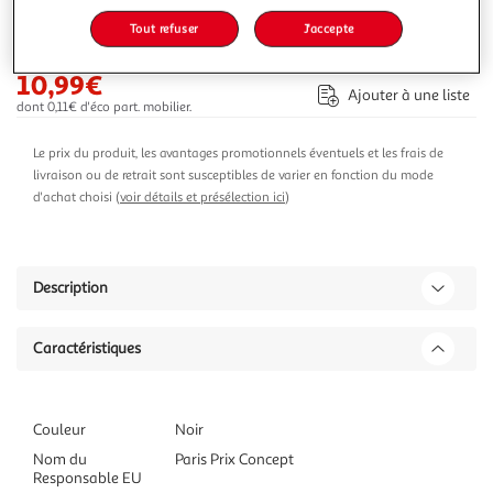
-27 %
Tout refuser
J'accepte
Ajouter au panier
14,99€
10,99€
Ajouter à une liste
dont 0,11€ d'éco part. mobilier.
Le prix du produit, les avantages promotionnels éventuels et les frais de
livraison ou de retrait sont susceptibles de varier en fonction du mode
d'achat choisi (
voir détails et présélection ici
)
Description
Caractéristiques
Couleur
Noir
Nom du
Paris Prix Concept
Responsable EU