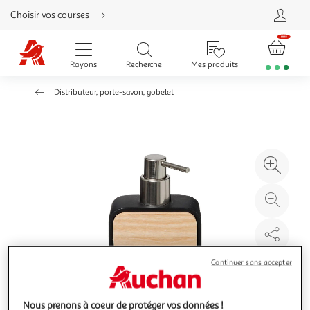
Aller
Choisir vos courses
directement
au
contenu
Aller
directement
Rayons
Recherche
Mes produits
à
la
recherche
Distributeur, porte-savon, gobelet
Aller
directement
à
la
navigation
Aller
directement
à
Agr
la
rubrique
l'il
besoin
d'aide
à
Réd
20
l'il
à
Par
100
le
%
pro
Continuer sans accepter
Nous prenons à coeur de protéger vos données !