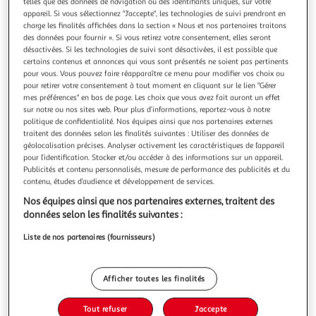
Illustration
Illustration
telles que des données de navigation ou des identifiants uniques, sur votre
appareil. Si vous sélectionnez "J'accepte", les technologies de suivi prendront en
précédente
suivante
charge les finalités affichées dans la section « Nous et nos partenaires traitons
des données pour fournir ». Si vous retirez votre consentement, elles seront
désactivées. Si les technologies de suivi sont désactivées, il est possible que
certains contenus et annonces qui vous sont présentés ne soient pas pertinents
FIVE
pour vous. Vous pouvez faire réapparaître ce menu pour modifier vos choix ou
Couverts à salade wave 29cm lagon
pour retirer votre consentement à tout moment en cliquant sur le lien "Gérer
mes préférences" en bas de page. Les choix que vous avez fait auront un effet
Informations Techniques : Dimensions : L. 29,3 x l. 6 x H. 2
sur notre ou nos sites web. Pour plus d’informations, reportez-vous à notre
cm Matière : Polystyrène Spécificités : Tendance & déco
politique de confidentialité. Nos équipes ainsi que nos partenaires externes
Compatible lave-vaisselle Poids : 0,85 kg Couleur : Lagon
En savoir +
traitent des données selon les finalités suivantes : Utiliser des données de
Vendu par
Paris Prix
géolocalisation précises. Analyser activement les caractéristiques de l’appareil
pour l’identification. Stocker et/ou accéder à des informations sur un appareil.
Livr. ou retrait dès 3/4 jours
Publicités et contenu personnalisés, mesure de performance des publicités et du
A partir de 7,99€
contenu, études d’audience et développement de services.
Plus d'options
Nos équipes ainsi que nos partenaires externes, traitent des
données selon les finalités suivantes :
4,99€
5,99€
Vendu par
Paris Prix
Liste de nos partenaires (fournisseurs)
-17 %
Ajouter au panier
5,99€
Afficher toutes les finalités
4,99€
Ajouter à une liste
Tout refuser
J'accepte