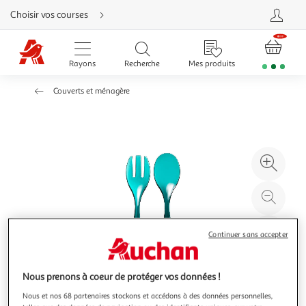
Aller
Choisir vos courses
directement
au
contenu
Aller
directement
Rayons
Recherche
Mes produits
à
la
recherche
Couverts et ménagère
Aller
directement
à
la
navigation
Aller
directement
à
Agr
la
rubrique
l'il
besoin
d'aide
à
Réd
20
l'il
à
Par
Continuer sans accepter
100
le
%
pro
Nous prenons à coeur de protéger vos données !
Nous et nos 68 partenaires stockons et accédons à des données personnelles,