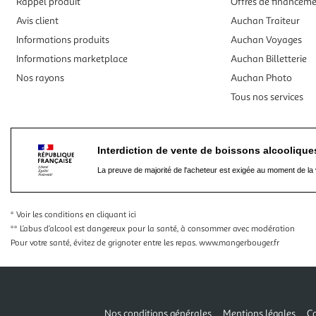
Rappel produit
Offres de financem
Avis client
Auchan Traiteur
Informations produits
Auchan Voyages
Informations marketplace
Auchan Billetterie
Nos rayons
Auchan Photo
Tous nos services
Interdiction de vente de boissons alcooliqu
La preuve de majorité de l'acheteur est exigée au moment de la 
* Voir les conditions
en cliquant ici
** L’abus d’alcool est dangereux pour la santé, à consommer avec modération
Pour votre santé, évitez de grignoter entre les repas.
www.mangerbouger.fr
Nos conditions générales
Mentions légales
Co