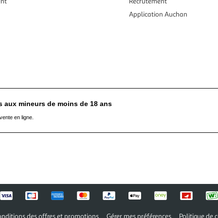
ent
Recrutement
Application Auchan
es aux mineurs de moins de 18 ans
vente en ligne.
nditions des offres et promotions
Gérer mes préférences
Politique de c