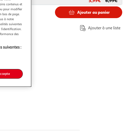
5,99€
6,99€
ar
Paris Prix
tains contenus et
nu pour modifier
Ajouter au panier
en bas de page.
ous à notre
nalités suivantes
Ajouter à une liste
l’identification.
erformance des
s suivantes :
accepte