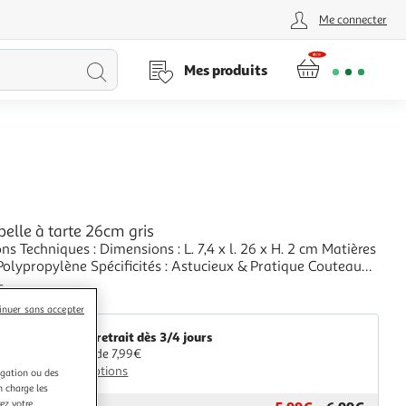
Me connecter
Lancer
Mes produits
la
recherche
elle à tarte 26cm gris
mensions : L. 7,4 x l. 26 x H. 2 cm Matières
Polypropylène Spécificités : Astucieux & Pratique Couteau
rte Contact Alimentaire Poids : 0,064 kg Couleur : Gris
+
aris Prix
inuer sans accepter
Livr. ou retrait dès 3/4 jours
A partir de 7,99€
Plus d'options
igation ou des
n charge les
ez votre