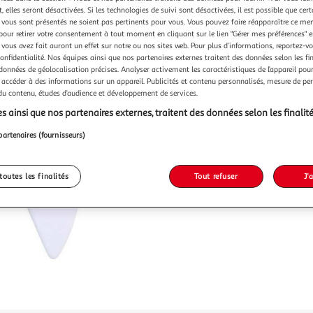
Vendu p
 elles seront désactivées. Si les technologies de suivi sont désactivées, il est possible que cer
vous sont présentés ne soient pas pertinents pour vous. Vous pouvez faire réapparaître ce me
-14 %
pour retirer votre consentement à tout moment en cliquant sur le lien "Gérer mes préférences" 
 vous avez fait auront un effet sur notre ou nos sites web. Pour plus d’informations, reportez-v
6,99€
confidentialité. Nos équipes ainsi que nos partenaires externes traitent des données selon les fi
5,99€
 données de géolocalisation précises. Analyser activement les caractéristiques de l’appareil pour 
 accéder à des informations sur un appareil. Publicités et contenu personnalisés, mesure de p
 du contenu, études d’audience et développement de services.
s ainsi que nos partenaires externes, traitent des données selon les finalité
partenaires (fournisseurs)
toutes les finalités
Tout refuser
J'