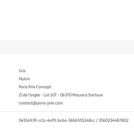
Gris
Nylon
Paris Prix Concept
Zi de l'argile - Lot 107 - 06370 Mouans Sartoux
contact@paris-prix.com
0e55a939-cc1c-4af9-bc6a-56b6555248cc / 3560234487802