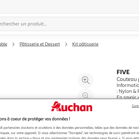
able
Pâtisserie et Dessert
Kit pâtisserie
FIVE
Agrandir
Couteau p
Informations Techniques : Di
l'illustration
: Nylon & 
à
Réduire
Pelle à Ta
En savoir 
200%
l'illustration
Vendu par
P
Cont
à
Partager
100
le
ns à coeur de protéger vos données !
%
produit
8 partenaires stockons et accédons à des données personnelles, telles que des données de nav
niques, sur votre appareil. Si vous sélectionnez "J'accepte", les technologies de suivi prendront e
chées dans la section « Nous et nos partenaires traitons des données pour fournir ». Si vous retir