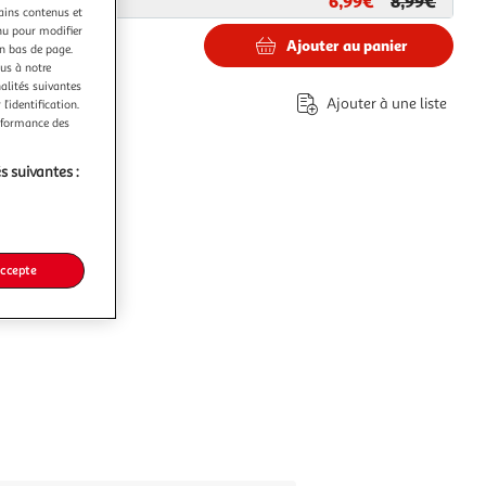
6,99€
8,99€
ar
Paris Prix
tains contenus et
nu pour modifier
Ajouter au panier
en bas de page.
ous à notre
nalités suivantes
Ajouter à une liste
l’identification.
erformance des
s suivantes :
accepte