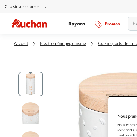
Aller
Choisir vos courses
directement
au
contenu
Aller
Rayons
Promos
directement
à
la
recherche
Aller
Accueil
Electroménager, cuisine
Cuisine, arts de la t
directement
à
la
navigation
Aller
directement
à
la
rubrique
besoin
d'aide
Nous preno
Nous et nos 6
identifiants u
finalités affi