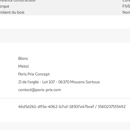
férence constructeur
Caf
arque
FIV
ntient du bois
Non
Blanc
Metal
Paris Prix Concept
Zi de l'argile - Lot 107 - 06370 Mouans Sartoux
contact@paris-prix.com
46d5d2b1-d95a-4062-b7cd-18507a47bcef / 3560237555492