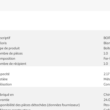
scriptif
BOI
loris
Bla
pe de produit
Boît
mbre de pièces
1.0
mposition
Fer-
mbre de récipient
1.0
pacité
2.17
tière
Mét
ilisation
Con
briqué en
Chi
rantie
24.
sponibilité des pièces détachées (données fournisseur)
Pas 