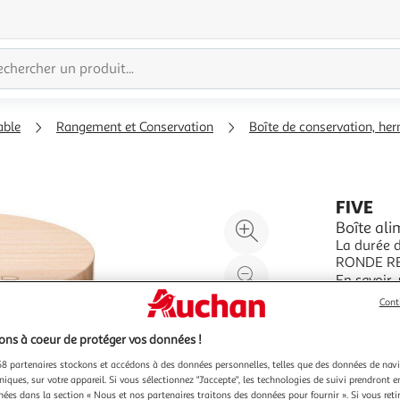
able
Rangement et Conservation
Boîte de conservation, he
FIVE
Agrandir
Boîte al
La durée de garant
l'illustration
RONDE RELIEF Coloris Blanc Type de prod
à
Réduire
Nombre de pièces 1.0 Compositio
En savoir 
200%
l'illustration
Caractéristiques spécifi
Vendu par
P
Cont
Con
à
Partager
100
le
ns à coeur de protéger vos données !
%
produit
8 partenaires stockons et accédons à des données personnelles, telles que des données de nav
niques, sur votre appareil. Si vous sélectionnez "J'accepte", les technologies de suivi prendront e
chées dans la section « Nous et nos partenaires traitons des données pour fournir ». Si vous retir