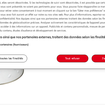
Vendu p
 elles seront désactivées. Si les technologies de suivi sont désactivées, il est possible que cer
vous sont présentés ne soient pas pertinents pour vous. Vous pouvez faire réapparaître ce me
-22 %
pour retirer votre consentement à tout moment en cliquant sur le lien "Gérer mes préférences" 
 vous avez fait auront un effet sur notre ou nos sites web. Pour plus d’informations, reportez-v
8,99€
confidentialité. Nos équipes ainsi que nos partenaires externes traitent des données selon les fi
6,99€
 données de géolocalisation précises. Analyser activement les caractéristiques de l’appareil pour 
 accéder à des informations sur un appareil. Publicités et contenu personnalisés, mesure de p
 du contenu, études d’audience et développement de services.
s ainsi que nos partenaires externes, traitent des données selon les finalité
partenaires (fournisseurs)
toutes les finalités
Tout refuser
J'