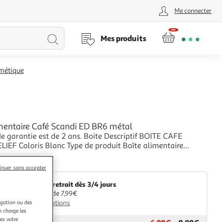
Me connecter
Lancer
Mes produits
la
rmétique
recherche
imentaire Café Scandi ED BR6 métal
ie est de 2 ans. Boite Descriptif BOITE CAFE
uit Boîte alimentaire
n Fer-blanc Nombre de récipient 1.0
+
ques Capacité 2.17 Matière Métal Utilisation
aris Prix
inuer sans accepter
Livr. ou retrait dès 3/4 jours
A partir de 7,99€
igation ou des
Plus d'options
n charge les
ez votre