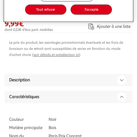
-23 %
Tout refuser
J'accepte
Ajouter au panier
12,99€
9,99€
Ajouter à une liste
dont 0,11€ d'éco part. mobilier.
Le prix du produit, les avantages promotionnels éventuels et les frais de
livraison ou de retrait sont susceptibles de varier en fonction du mode
d'achat choisi (
voir détails et présélection ici
)
Description
Caractéristiques
Couleur
Noir
Matière principale
Bois
Nom du
Paris Prix Concept