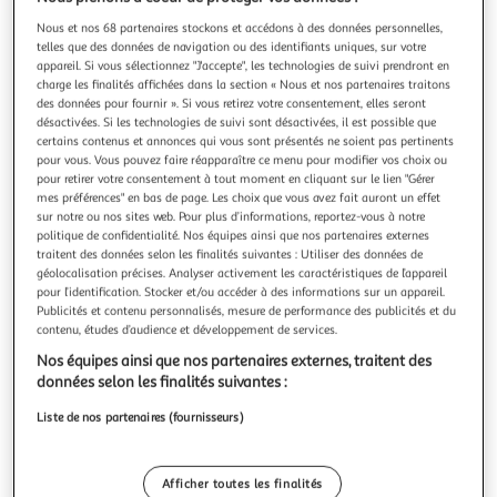
Nous et nos 68 partenaires stockons et accédons à des données personnelles,
telles que des données de navigation ou des identifiants uniques, sur votre
appareil. Si vous sélectionnez "J'accepte", les technologies de suivi prendront en
charge les finalités affichées dans la section « Nous et nos partenaires traitons
des données pour fournir ». Si vous retirez votre consentement, elles seront
FIVE
désactivées. Si les technologies de suivi sont désactivées, il est possible que
Boîte à mouchoirs en bambou natureo 26cm noir
certains contenus et annonces qui vous sont présentés ne soient pas pertinents
Informations Techniques : Dimensions : L. 13 x l. 26 x H. 8,8
pour vous. Vous pouvez faire réapparaître ce menu pour modifier vos choix ou
cm Matières : Polypropylène & Bambou Spécificités :
pour retirer votre consentement à tout moment en cliquant sur le lien "Gérer
Dispose d'un couvercle Design Scandinave Poids : 0,340 kg
mes préférences" en bas de page. Les choix que vous avez fait auront un effet
En savoir +
sur notre ou nos sites web. Pour plus d’informations, reportez-vous à notre
Couleur : Noir
Vendu par
Paris Prix
politique de confidentialité. Nos équipes ainsi que nos partenaires externes
traitent des données selon les finalités suivantes : Utiliser des données de
Livr. ou retrait dès 3/4 jours
géolocalisation précises. Analyser activement les caractéristiques de l’appareil
A partir de 7,99€
pour l’identification. Stocker et/ou accéder à des informations sur un appareil.
Plus d'options
Publicités et contenu personnalisés, mesure de performance des publicités et du
contenu, études d’audience et développement de services.
9,99€
12,99€
Vendu par
Paris Prix
Nos équipes ainsi que nos partenaires externes, traitent des
données selon les finalités suivantes :
Livraison dès 8/9 jours
Liste de nos partenaires (fournisseurs)
4,99€
Plus d'options
Afficher toutes les finalités
17,43€
Vendu par
Multishop