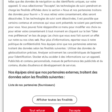
Illustration
Illustration
telles que des données de navigation ou des identifiants uniques, sur votre
appareil. Si vous sélectionnez "J'accepte", les technologies de suivi prendront en
précédente
suivante
charge les finalités affichées dans la section « Nous et nos partenaires traitons
des données pour fournir ». Si vous retirez votre consentement, elles seront
désactivées. Si les technologies de suivi sont désactivées, il est possible que
certains contenus et annonces qui vous sont présentés ne soient pas pertinents
FIVE
pour vous. Vous pouvez faire réapparaître ce menu pour modifier vos choix ou
Bocal de conservation bambou 1,5l blanc & naturel
pour retirer votre consentement à tout moment en cliquant sur le lien "Gérer
Informations Techniques : Dimensions : D. 13,5 x H. 17,5 cm
mes préférences" en bas de page. Les choix que vous avez fait auront un effet
Matières : Céramique & Bambou Spécificités : Pratique &
sur notre ou nos sites web. Pour plus d’informations, reportez-vous à notre
politique de confidentialité. Nos équipes ainsi que nos partenaires externes
Astucieux Bocal de Conservation Avec Couvercle Forme
En savoir +
traitent des données selon les finalités suivantes : Utiliser des données de
Ronde Passage au four sans le couvercle Contenance : 1,5 L
Vendu par
Multishop
géolocalisation précises. Analyser activement les caractéristiques de l’appareil
Couleur : Blanc & Naturel
pour l’identification. Stocker et/ou accéder à des informations sur un appareil.
Retrait dès 1/2 semaines
Publicités et contenu personnalisés, mesure de performance des publicités et du
2,00€
contenu, études d’audience et développement de services.
Plus d'options
Nos équipes ainsi que nos partenaires externes, traitent des
données selon les finalités suivantes :
12,00€
39,99€
Vendu par
Multishop
Liste de nos partenaires (fournisseurs)
-70 %
Ajouter au panier
39,99€
Afficher toutes les finalités
12,00€
Ajouter à une liste
Tout refuser
J'accepte