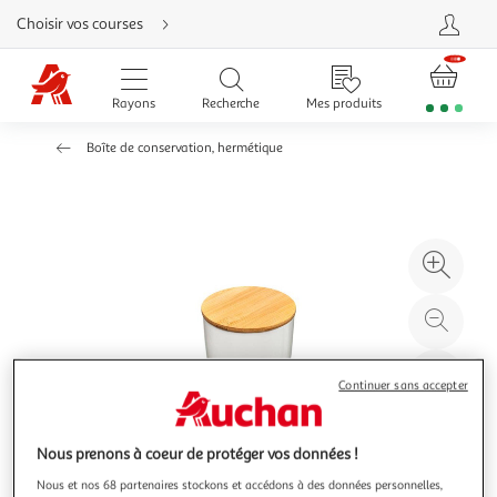
Aller
Choisir vos courses
directement
au
contenu
Aller
directement
Rayons
Recherche
Mes produits
à
la
recherche
Boîte de conservation, hermétique
Aller
directement
à
la
navigation
Aller
directement
à
Agr
la
rubrique
l'il
besoin
d'aide
à
Réd
20
l'il
à
Par
Continuer sans accepter
100
le
%
pro
Nous prenons à coeur de protéger vos données !
Nous et nos 68 partenaires stockons et accédons à des données personnelles,