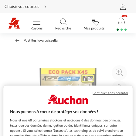
Aller
Choisir vos courses
directement
au
contenu
Aller
directement
Rayons
Recherche
Mes produits
à
la
recherche
Pastilles lave vaisselle
Aller
directement
à
la
navigation
Aller
directement
à
Agr
la
rubrique
l'il
besoin
d'aide
à
Réd
20
l'il
Continuer sans accepter
à
Par
100
le
Nous prenons à coeur de protéger vos données !
%
pro
Nous et nos 68 partenaires stockons et accédons à des données personnelles,
telles que des données de navigation ou des identifiants uniques, sur votre
appareil. Si vous sélectionnez "J'accepte", les technologies de suivi prendront en
charge les finalités affichées dans la section « Nous et nos partenaires traitons