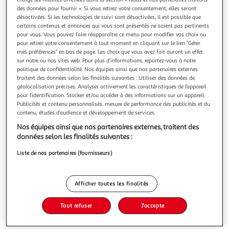
des données pour fournir ». Si vous retirez votre consentement, elles seront
désactivées. Si les technologies de suivi sont désactivées, il est possible que
certains contenus et annonces qui vous sont présentés ne soient pas pertinents
pour vous. Vous pouvez faire réapparaître ce menu pour modifier vos choix ou
pour retirer votre consentement à tout moment en cliquant sur le lien "Gérer
4.5
(13)
mes préférences" en bas de page. Les choix que vous avez fait auront un effet
sur notre ou nos sites web. Pour plus d’informations, reportez-vous à notre
FINISH
politique de confidentialité. Nos équipes ainsi que nos partenaires externes
Ultimate Plus Capsules lave-vaisselle
traitent des données selon les finalités suivantes : Utiliser des données de
Avec Finish Ultimate Plus Tout en 1 obtenez une brillance
géolocalisation précises. Analyser activement les caractéristiques de l’appareil
étincelante et une propreté intense du 1er coup, à chaque
pour l’identification. Stocker et/ou accéder à des informations sur un appareil.
Publicités et contenu personnalisés, mesure de performance des publicités et du
lavage. Notre nouvelle technologie, CyclesyncTM libère les
En savoir +
contenu, études d’audience et développement de services.
ingrédients* de façon séquentielle pour une lavage
549g
45 lavages
optimal. Grâce à ses 4 actions tout au long de cycle de
Nos équipes ainsi que nos partenaires externes, traitent des
lavage, cette tech
Vous voulez connaître le prix de ce produit ?
données selon les finalités suivantes :
Liste de nos partenaires (fournisseurs)
Afficher le prix
Afficher toutes les finalités
Tout refuser
J'accepte
Nocif