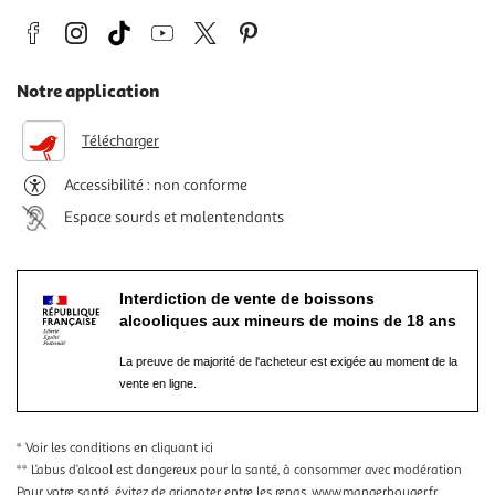
Notre application
Télécharger
Accessibilité : non conforme
Espace sourds et malentendants
Interdiction de vente de boissons
alcooliques aux mineurs de moins de 18 ans
La preuve de majorité de l'acheteur est exigée au moment de la
vente en ligne.
* Voir les conditions
en cliquant ici
** L’abus d’alcool est dangereux pour la santé, à consommer avec modération
Pour votre santé, évitez de grignoter entre les repas.
www.mangerbouger.fr