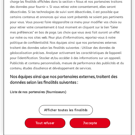
charge les finalités affichées dans la section « Nous et nos partenaires traitons
des données pour fournir ». Si vous retirez votre consentement, elles seront
désactivées. Si les technologies de suivi sont désactivées, il est possible que
certains contenus et annonces qui vous sont présentés ne soient pas pertinents
pour vous. Vous pouvez faire réapparaître ce menu pour modifier vos choix ou
pour retirer votre consentement à tout moment en cliquant sur le lien "Gérer
4.5
(11)
mes préférences" en bas de page. Les choix que vous avez fait auront un effet
FINISH
sur notre ou nos sites web. Pour plus d’informations, reportez-vous à notre
politique de confidentialité. Nos équipes ainsi que nos partenaires externes
Nettoyant machine lave-vaisselle pendant le cycle
traitent des données selon les finalités suivantes : Utiliser des données de
Finish Nettoyant Machine Pendant le Cycle nettoie votre
géolocalisation précises. Analyser activement les caractéristiques de l’appareil
machine pendant qu’elle lave votre vaisselle ! Plus besoin
pour l’identification. Stocker et/ou accéder à des informations sur un appareil.
d’attendre que la machine soit vide: ajoutez Finish
En savoir +
Publicités et contenu personnalisés, mesure de performance des publicités et du
Nettoyant Machine pendant le Cycle dans votre machine
contenu, études d’audience et développement de services.
3 blocs
3 lavages
avant de lancer votre programme de lavage habituel, il se
Nos équipes ainsi que nos partenaires externes, traitent des
charge de nettoyer vo
Vous voulez connaître le prix de ce produit ?
données selon les finalités suivantes :
Liste de nos partenaires (fournisseurs)
Afficher le prix
Afficher toutes les finalités
Tout refuser
J'accepte
Nocif