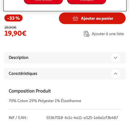
19,90€
29,90€
Vendu par
WEBTEX
-33 %
Ajouter au panier
29,90€
19,90€
Ajouter à une liste
Description
Caractéristiques
Composition Produit
70% Coton 29% Polyester 1% Élasthanne
Réf / EAN :
55367018-6c1c-4a11-a525-1a6e1cf3b487