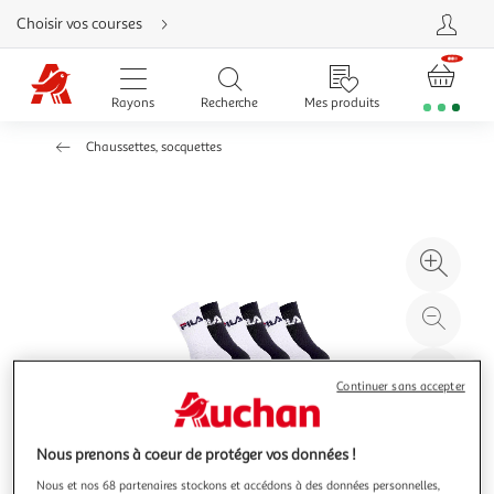
Aller
Choisir vos courses
directement
au
contenu
Aller
directement
Rayons
Recherche
Mes produits
à
la
recherche
Chaussettes, socquettes
Aller
directement
à
la
navigation
Aller
directement
à
Agr
la
rubrique
l'il
besoin
d'aide
à
Réd
20
l'il
à
Par
Continuer sans accepter
100
le
%
pro
Nous prenons à coeur de protéger vos données !
Nous et nos 68 partenaires stockons et accédons à des données personnelles,