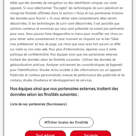
Illustration
Illustration
telles que des données de navigation ou des identifiants uniques, sur votre
précédente
suivante
appareil. Si vous sélectionnez "J'accepte", les technologies de suivi prendront en
charge les finalités affichées dans la section « Nous et nos partenaires traitons
des données pour fournir ». Si vous retirez votre consentement, elles seront
désactivées. Si les technologies de suivi sont désactivées, il est possible que
FILA
certains contenus et annonces qui vous sont présentés ne soient pas pertinents
pour vous. Vous pouvez faire réapparaître ce menu pour modifier vos choix ou
Lot de 6 Paires de Chaussettes Tennis homme
pour retirer votre consentement à tout moment en cliquant sur le lien "Gérer
Fila vous propose une nouvelles fois de quoi vous habiller
mes préférences" en bas de page. Les choix que vous avez fait auront un effet
avec ce lot de 6 paires de tennis pour homme. Vous
sur notre ou nos sites web. Pour plus d’informations, reportez-vous à notre
retrouverez deux coloris différents : Noir et Blanc ! A vous
En savoir +
politique de confidentialité. Nos équipes ainsi que nos partenaires externes
de choisir la qualité Fila pour vos pieds. Confort et qualité !
traitent des données selon les finalités suivantes : Utiliser des données de
Vendu par
WEBTEX
géolocalisation précises. Analyser activement les caractéristiques de l’appareil
Coton : 70% Coton 29% Polyester 1% Élasthanne
Couleur
pour l’identification. Stocker et/ou accéder à des informations sur un appareil.
Publicités et contenu personnalisés, mesure de performance des publicités et du
Noir
contenu, études d’audience et développement de services.
Nos équipes ainsi que nos partenaires externes, traitent des
Taille
données selon les finalités suivantes :
+2
43/46
Liste de nos partenaires (fournisseurs)
Livraison dès 4/5 jours
Afficher toutes les finalités
4,90€
Plus d'options
Tout refuser
J'accepte