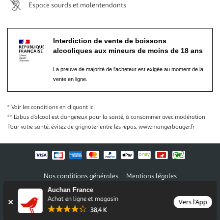
Espace sourds et malentendants
Interdiction de vente de boissons
alcooliques aux mineurs de moins de 18 ans
La preuve de majorité de l'acheteur est exigée au moment de la
vente en ligne.
* Voir les conditions
en cliquant ici
** L’abus d’alcool est dangereux pour la santé, à consommer avec modération
Pour votre santé, évitez de grignoter entre les repas.
www.mangerbouger.fr
Nos conditions générales
Mentions légales
Conditions des offres et promotions
Gérer mes préférences
Auchan France
Politique de confidentialité
Informations légales marketplace
Achat en ligne et magasin
Vers l'App
38,4 K
Auchan 2026 © Tous droits réservés