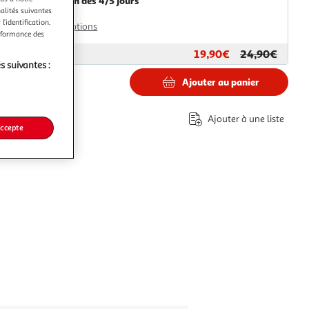
Livraison dès 4/5 jours
nalités suivantes
4,90€
l’identification.
Plus d'options
erformance des
19,90€
24,90€
ar
WEBTEX
s suivantes :
Ajouter au panier
€
Ajouter à une liste
accepte