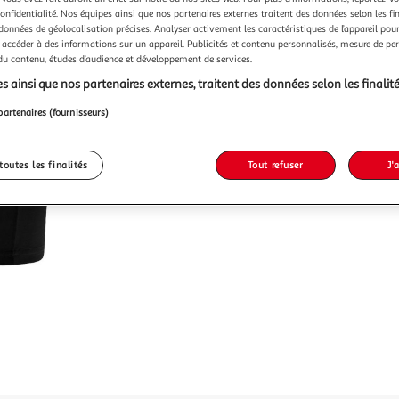
confidentialité. Nos équipes ainsi que nos partenaires externes traitent des données selon les fi
 données de géolocalisation précises. Analyser activement les caractéristiques de l’appareil pour 
 accéder à des informations sur un appareil. Publicités et contenu personnalisés, mesure de p
 du contenu, études d’audience et développement de services.
Vendu p
s ainsi que nos partenaires externes, traitent des données selon les finalité
-20 %
partenaires (fournisseurs)
24,90€
19,90
toutes les finalités
Tout refuser
J'