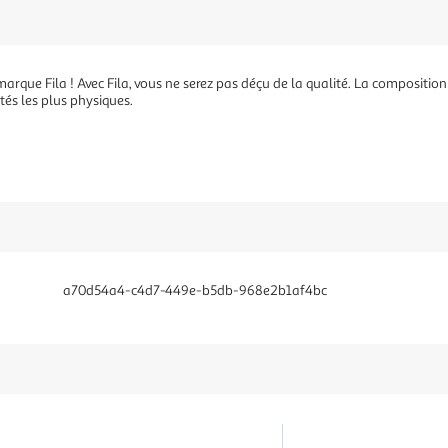
arque Fila ! Avec Fila, vous ne serez pas déçu de la qualité. La compositio
és les plus physiques.
a70d54a4-c4d7-449e-b5db-968e2b1af4bc