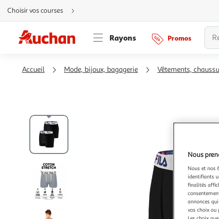
Aller
Choisir vos courses
directement
au
contenu
Aller
Rayons
Promos
directement
à
la
recherche
Aller
Accueil
Mode, bijoux, bagagerie
Vêtements, chauss
directement
à
la
navigation
Aller
directement
à
la
rubrique
besoin
d'aide
Nous preno
Nous et nos 6
identifiants u
finalités affi
consentement,
annonces qui 
vos choix ou 
Les choix que