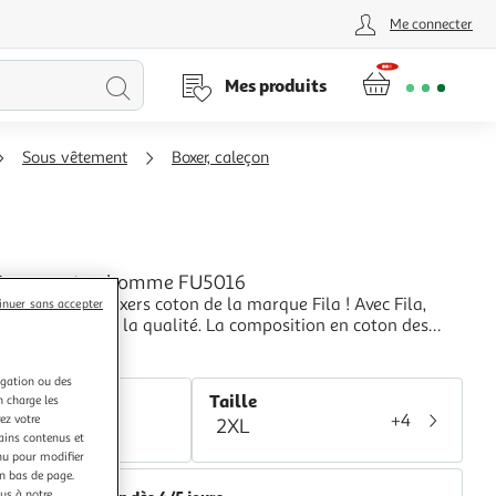
Me connecter
Lancer
Mes produits
la
Sous vêtement
Boxer, caleçon
recherche
 Boxers coton homme FU5016
 un lot de 2 boxers coton de la marque Fila ! Avec Fila,
inuer sans accepter
rez pas déçu de la qualité. La composition en coton des
us aidera à garder beaucoup de confort même dans vos
+
 les plus physiques. Coton : 95% Coton 5% Élasthanne
WEBTEX
igation ou des
r
Taille
n charge les
+4
ez votre
2XL
ir
tains contenus et
nu pour modifier
en bas de page.
ous à notre