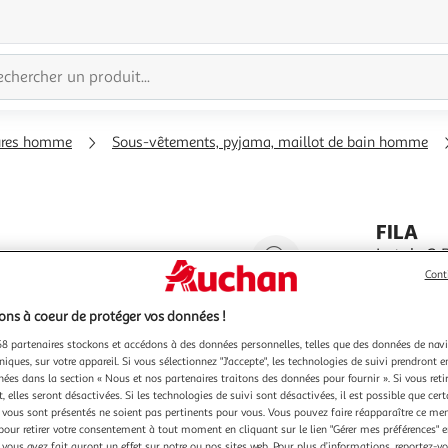
ures homme
Sous-vêtements, pyjama, maillot de bain homme
FILA
Agrandir
Lot de 2
Optez pour
l'illustration
Cont
vous ne se
à
Réduire
boxers vo
En savoir 
ns à coeur de protéger vos données !
200%
l'illustration
activités
Vendu par
8 partenaires stockons et accédons à des données personnelles, telles que des données de nav
à
Partager
Couleu
niques, sur votre appareil. Si vous sélectionnez "J'accepte", les technologies de suivi prendront e
100
le
chées dans la section « Nous et nos partenaires traitons des données pour fournir ». Si vous retir
No
 elles seront désactivées. Si les technologies de suivi sont désactivées, il est possible que cer
%
produit
vous sont présentés ne soient pas pertinents pour vous. Vous pouvez faire réapparaître ce me
pour retirer votre consentement à tout moment en cliquant sur le lien "Gérer mes préférences" 
 vous avez fait auront un effet sur notre ou nos sites web. Pour plus d’informations, reportez-v