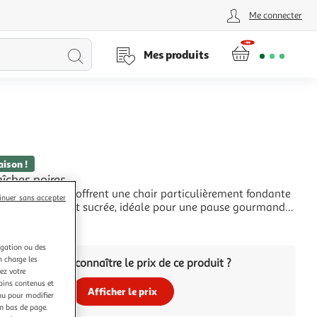
Me connecter
Lancer
Mes produits
la
recherche
aison !
aîches noires
 fraîches noires offrent une chair particulièrement fondante
inuer sans accepter
veur intensément sucrée, idéale pour une pause gourmande
 Leur couleur sombre et leur texture douce en font le fruit
+
déguster tel quel en fin de repas. Elles s'intègrent également
le dans un
igation ou des
n charge les
Vous voulez connaître le prix de ce produit ?
ez votre
tains contenus et
Afficher le prix
nu pour modifier
en bas de page.