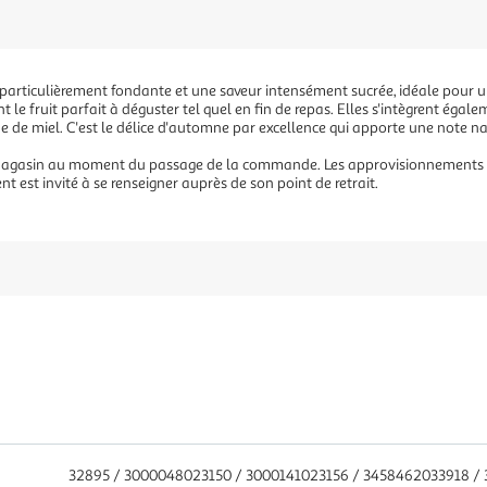
ir particulièrement fondante et une saveur intensément sucrée, idéale pou
 le fruit parfait à déguster tel quel en fin de repas. Elles s'intègrent éga
 miel. C'est le délice d'automne par excellence qui apporte une note natu
 magasin au moment du passage de la commande. Les approvisionnements éta
nt est invité à se renseigner auprès de son point de retrait.
32895 / 3000048023150 / 3000141023156 / 3458462033918 /