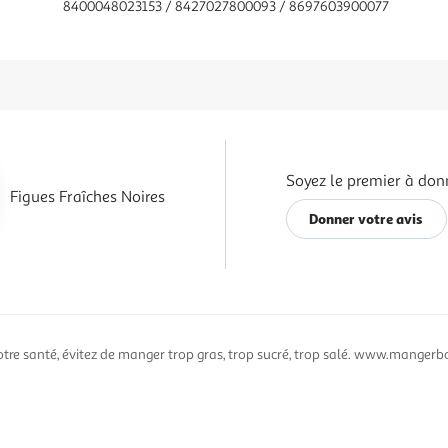
8400048023153 / 8427027800093 / 8697603900077
Soyez le premier à donn
Figues Fraîches Noires
Donner votre avis
otre santé, évitez de manger trop gras, trop sucré, trop salé. www.mangerbo