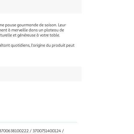
r une pause gourmande de saison. Leur
lement à merveille dans un plateau de
relle et généreuse à votre table.
nt quotidiens, l'origine du produit peut
 3700638100222 / 3700751400124 /