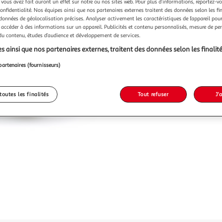
 vous avez fait auront un effet sur notre ou nos sites web. Pour plus d’informations, reportez-v
confidentialité. Nos équipes ainsi que nos partenaires externes traitent des données selon les fi
 données de géolocalisation précises. Analyser activement les caractéristiques de l’appareil pour 
 accéder à des informations sur un appareil. Publicités et contenu personnalisés, mesure de p
 du contenu, études d’audience et développement de services.
s ainsi que nos partenaires externes, traitent des données selon les finalité
partenaires (fournisseurs)
toutes les finalités
Tout refuser
J'