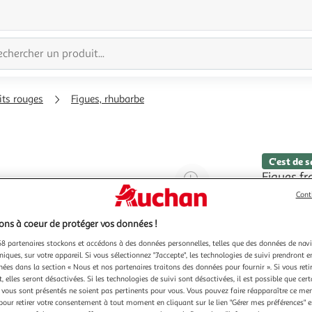
uits rouges
Figues, rhubarbe
C'est de s
Agrandir
Figues fr
Ces figues
l'illustration
Cont
et une sa
à
Réduire
de saison.
En savoir 
ns à coeur de protéger vos données !
200%
l'illustration
parfait à 
500g
à merveil
8 partenaires stockons et accédons à des données personnelles, telles que des données de nav
à
Partager
niques, sur votre appareil. Si vous sélectionnez "J'accepte", les technologies de suivi prendront e
100
le
chées dans la section « Nous et nos partenaires traitons des données pour fournir ». Si vous retir
%
produit
 elles seront désactivées. Si les technologies de suivi sont désactivées, il est possible que cer
vous sont présentés ne soient pas pertinents pour vous. Vous pouvez faire réapparaître ce me
pour retirer votre consentement à tout moment en cliquant sur le lien "Gérer mes préférences" 