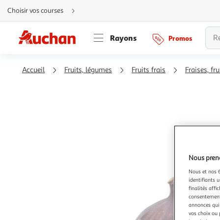
Aller
Choisir vos courses
directement
au
contenu
Aller
Rayons
Promos
directement
à
la
recherche
Aller
Accueil
Fruits, légumes
Fruits frais
Fraises, fr
directement
à
la
navigation
Aller
directement
à
la
rubrique
besoin
d'aide
Nous preno
Nous et nos 6
identifiants u
finalités affi
consentement,
annonces qui 
vos choix ou 