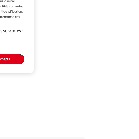
ous à notre
nalités suivantes
l’identification.
erformance des
s suivantes :
accepte