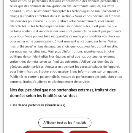
Nous et nos 68 partenaires stockons et accédons à des données personnelles,
telles que des données de navigation ou des identifiants uniques, sur votre
appareil. Si vous sélectionnez "J'accepte", les technologies de suivi prendront en
charge les finalités affichées dans la section « Nous et nos partenaires traitons
des données pour fournir ». Si vous retirez votre consentement, elles seront
désactivées. Si les technologies de suivi sont désactivées, il est possible que
FIERS
certains contenus et annonces qui vous sont présentés ne soient pas pertinents
Capsules de café Espresso pur arabica goût corsé
pour vous. Vous pouvez faire réapparaître ce menu pour modifier vos choix ou
pour retirer votre consentement à tout moment en cliquant sur le lien "Gérer
intensité 3 compatibles Nespresso
mes préférences" en bas de page. Les choix que vous avez fait auront un effet
Savourez l’intensité et la finesse de notre café Espresso, fruit
sur notre ou nos sites web. Pour plus d’informations, reportez-vous à notre
d’une agriculture respectueuse et préparé intégralement
politique de confidentialité. Nos équipes ainsi que nos partenaires externes
par des personnes en situation de handicap.Ce café corsé et
En savoir +
traitent des données selon les finalités suivantes : Utiliser des données de
aromatique vous offre une expérience unique à chaque
géolocalisation précises. Analyser activement les caractéristiques de l’appareil
50g
10 capsules
gorgée. Café Espresso en capsules compostables
pour l’identification. Stocker et/ou accéder à des informations sur un appareil.
compatibles Nespre
Publicités et contenu personnalisés, mesure de performance des publicités et du
Vous voulez connaître le prix de ce produit ?
contenu, études d’audience et développement de services.
Afficher le prix
Nos équipes ainsi que nos partenaires externes, traitent des
données selon les finalités suivantes :
Liste de nos partenaires (fournisseurs)
Description
Afficher toutes les finalités