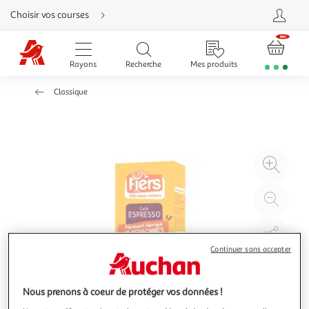
Aller
Choisir vos courses
directement
au
contenu
Aller
directement
Rayons
Recherche
Mes produits
à
la
recherche
Classique
Aller
directement
à
la
navigation
Aller
directement
à
Agr
la
rubrique
l'il
besoin
d'aide
à
Réd
20
l'il
à
Par
100
le
Continuer sans accepter
%
pro
Nous prenons à coeur de protéger vos données !