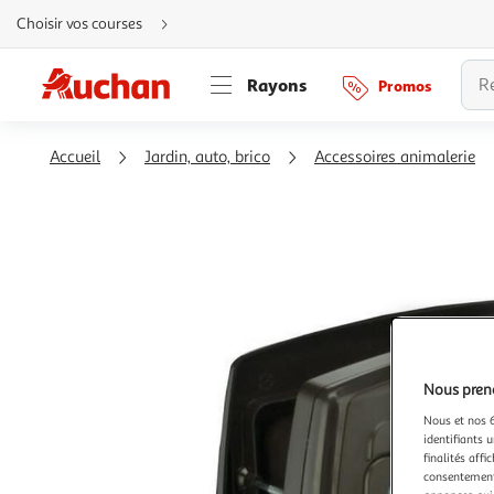
Aller
Choisir vos courses
directement
au
contenu
Aller
Rayons
Promos
directement
à
la
recherche
Aller
Accueil
Jardin, auto, brico
Accessoires animalerie
directement
à
la
navigation
Aller
directement
à
la
rubrique
besoin
d'aide
Nous preno
Nous et nos 6
identifiants u
finalités affi
consentement,