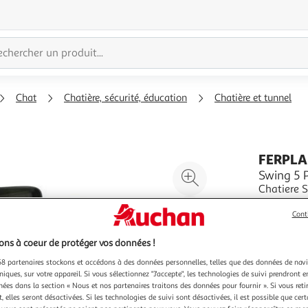
Chat
Chatière, sécurité, éducation
Chatière et tunnel
FERPLA
Agrandir
Swing 5 
Chatiere S
l'illustration
tout suppo
à
Réduire
Indicateur
En savoir 
Cont
200%
l'illustration
ouverte, 
Vendu par
en 2 coule
à
Partager
ns à coeur de protéger vos données !
100
le
8 partenaires stockons et accédons à des données personnelles, telles que des données de nav
niques, sur votre appareil. Si vous sélectionnez "J'accepte", les technologies de suivi prendront e
%
produit
chées dans la section « Nous et nos partenaires traitons des données pour fournir ». Si vous retir
 elles seront désactivées. Si les technologies de suivi sont désactivées, il est possible que cer