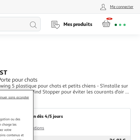
Me connecter
Lancer
Mes produits
la
recherche
ST
Porte pour chats
wing 5 plastique pour chats et petits chiens - S'installe sur
rt - Systeme Wind Stopper pour éviter les courants d'air -
 de passage et systeme de verrouillage 4 positions :
+
inuer sans accepter
fermée, entrée uniquement, sortie uniquement - Disponible
2KINGS
urs - Extension tun
Livraison dès 4/5 jours
igation ou des
4,99€
n charge les
Plus d'options
ez votre
tains contenus et