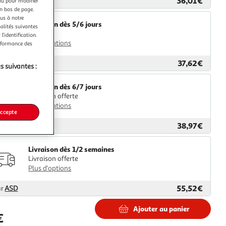
36,01€
ar
2KINGS
nu pour modifier
en bas de page.
ous à notre
Livraison dès 5/6 jours
nalités suivantes
4,99€
l’identification.
Plus d'options
erformance des
37,62€
ar
Multishop
s suivantes :
Livraison dès 6/7 jours
Livraison offerte
Plus d'options
accepte
38,97€
ar
GpasPlus
Livraison dès 1/2 semaines
Livraison offerte
Plus d'options
55,52€
ar
ASD
Ajouter au panier
€