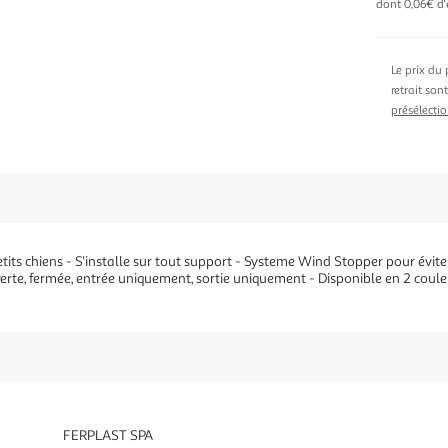
dont 0,06€ d'
Le prix du 
retrait son
présélectio
tits chiens - S'installe sur tout support - Systeme Wind Stopper pour éviter
verte, fermée, entrée uniquement, sortie uniquement - Disponible en 2 coule
FERPLAST SPA