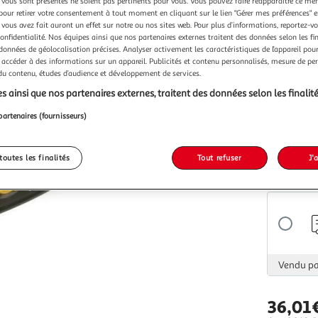
Vendu p
vous sont présentés ne soient pas pertinents pour vous. Vous pouvez faire réapparaître ce me
pour retirer votre consentement à tout moment en cliquant sur le lien "Gérer mes préférences" 
 vous avez fait auront un effet sur notre ou nos sites web. Pour plus d’informations, reportez-v
confidentialité. Nos équipes ainsi que nos partenaires externes traitent des données selon les fi
 données de géolocalisation précises. Analyser activement les caractéristiques de l’appareil pour 
 accéder à des informations sur un appareil. Publicités et contenu personnalisés, mesure de p
 du contenu, études d’audience et développement de services.
Vendu p
s ainsi que nos partenaires externes, traitent des données selon les finalité
partenaires (fournisseurs)
toutes les finalités
Tout refuser
J'
Vendu p
Vendu p
36,01