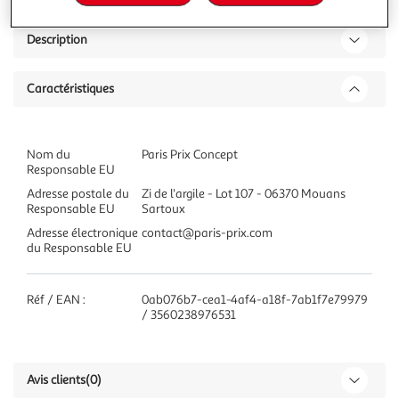
Description
Caractéristiques
Nom du
Paris Prix Concept
Responsable EU
Adresse postale du
Zi de l'argile - Lot 107 - 06370 Mouans
Responsable EU
Sartoux
Adresse électronique
contact@paris-prix.com
du Responsable EU
Réf / EAN :
0ab076b7-cea1-4af4-a18f-7ab1f7e79979
/ 3560238976531
Avis clients
(0)