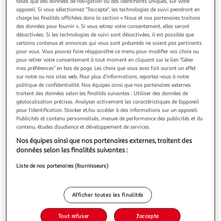
telles que des données de navigation ou des identifiants uniques, sur votre
appareil. Si vous sélectionnez "J'accepte", les technologies de suivi prendront en
charge les finalités affichées dans la section « Nous et nos partenaires traitons
des données pour fournir ». Si vous retirez votre consentement, elles seront
désactivées. Si les technologies de suivi sont désactivées, il est possible que
certains contenus et annonces qui vous sont présentés ne soient pas pertinents
FEERIC LIGHT & CHRISTMAS
pour vous. Vous pouvez faire réapparaître ce menu pour modifier vos choix ou
Sapin de noël à poser blooming 27cm vert
pour retirer votre consentement à tout moment en cliquant sur le lien "Gérer
mes préférences" en bas de page. Les choix que vous avez fait auront un effet
Informations Techniques : Dimensions : D. 26 x H. 27 cm
sur notre ou nos sites web. Pour plus d’informations, reportez-vous à notre
Matière : PVC Pieds : Métal Spécificités : Pratique & Utile
politique de confidentialité. Nos équipes ainsi que nos partenaires externes
Sapin de Noël A Poser Nombre de Brins : 31 Dépliage des
En savoir +
traitent des données selon les finalités suivantes : Utiliser des données de
Branches : Manuel Nombre de Parties : 1 A monter soi-
Vendu par
Paris Prix
géolocalisation précises. Analyser activement les caractéristiques de l’appareil
même Poids : 0,15 kg Couleur : Vert
pour l’identification. Stocker et/ou accéder à des informations sur un appareil.
Livr. ou retrait dès 3/4 jours
Publicités et contenu personnalisés, mesure de performance des publicités et du
A partir de 7,99€
contenu, études d’audience et développement de services.
Plus d'options
Nos équipes ainsi que nos partenaires externes, traitent des
données selon les finalités suivantes :
5,99€
6,99€
Vendu par
Paris Prix
Liste de nos partenaires (fournisseurs)
-14 %
Ajouter au panier
6,99€
Afficher toutes les finalités
5,99€
Ajouter à une liste
Tout refuser
J'accepte