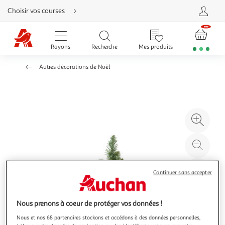
Aller
Choisir vos courses
directement
au
contenu
Aller
directement
Rayons
Recherche
Mes produits
à
la
recherche
Autres décorations de Noël
Aller
directement
à
la
navigation
Aller
directement
à
Agr
la
rubrique
l'il
besoin
d'aide
à
Réd
20
l'il
à
Par
Continuer sans accepter
100
le
%
pro
Nous prenons à coeur de protéger vos données !
Nous et nos 68 partenaires stockons et accédons à des données personnelles,