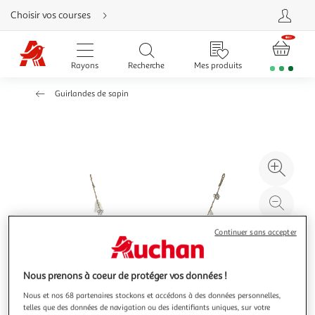
Aller
Choisir vos courses
directement
au
contenu
Aller
directement
Rayons
Recherche
Mes produits
à
la
recherche
Guirlandes de sapin
Aller
directement
à
la
navigation
Aller
directement
à
Agr
la
rubrique
l'il
besoin
d'aide
à
Réd
20
l'il
à
Par
Continuer sans accepter
100
le
%
pro
Nous prenons à coeur de protéger vos données !
Nous et nos 68 partenaires stockons et accédons à des données personnelles,
telles que des données de navigation ou des identifiants uniques, sur votre