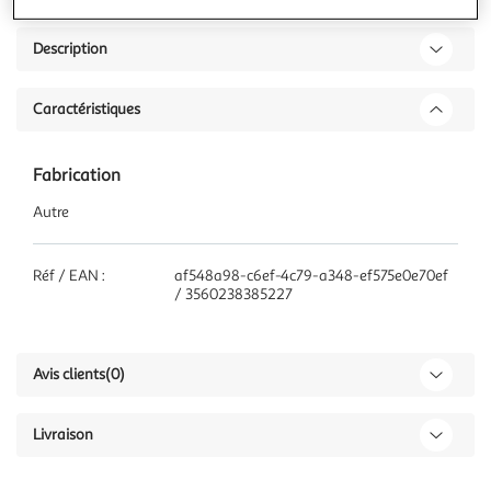
Description
Caractéristiques
Fabrication
Autre
Réf / EAN :
af548a98-c6ef-4c79-a348-ef575e0e70ef
/ 3560238385227
Avis clients
(0)
Livraison