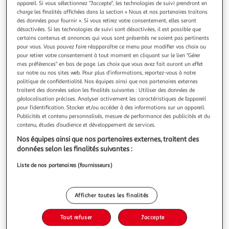
Illustration
Illustration
appareil. Si vous sélectionnez "J'accepte", les technologies de suivi prendront en
charge les finalités affichées dans la section « Nous et nos partenaires traitons
précédente
suivante
des données pour fournir ». Si vous retirez votre consentement, elles seront
désactivées. Si les technologies de suivi sont désactivées, il est possible que
certains contenus et annonces qui vous sont présentés ne soient pas pertinents
pour vous. Vous pouvez faire réapparaître ce menu pour modifier vos choix ou
FEERIC LIGHT & CHRISTMAS
pour retirer votre consentement à tout moment en cliquant sur le lien "Gérer
Guirlande de noël design pompon - blanc
mes préférences" en bas de page. Les choix que vous avez fait auront un effet
Rien de mieux qu'une guirlande de Noël pour personnaliser
sur notre ou nos sites web. Pour plus d’informations, reportez-vous à notre
son sapin de Noël et donner une ambiance chaleureuse à
politique de confidentialité. Nos équipes ainsi que nos partenaires externes
traitent des données selon les finalités suivantes : Utiliser des données de
votre maison.FICHE TECHNIQUE- Guirlande en polyester et
En savoir +
géolocalisation précises. Analyser activement les caractéristiques de l’appareil
métal.CARACTERISTIQUES TECHNIQUES- Dimensions : L.
Vendu par
Toilinux
pour l’identification. Stocker et/ou accéder à des informations sur un appareil.
160 cm.- Poids : 0,13 kg.
Publicités et contenu personnalisés, mesure de performance des publicités et du
Livr. ou retrait dès 5/6 jours
contenu, études d’audience et développement de services.
A partir de 4,35€
Nos équipes ainsi que nos partenaires externes, traitent des
Plus d'options
données selon les finalités suivantes :
5,04€
12,59€
Vendu par
Toilinux
Liste de nos partenaires (fournisseurs)
-60 %
Ajouter au panier
Afficher toutes les finalités
12,59€
5,04€
Ajouter à une liste
Tout refuser
J'accepte