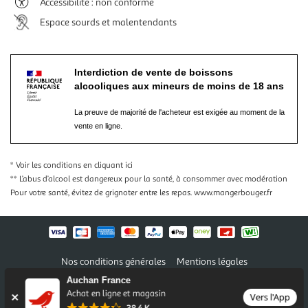
Accessibilité : non conforme
Espace sourds et malentendants
Interdiction de vente de boissons
alcooliques aux mineurs de moins de 18 ans
La preuve de majorité de l'acheteur est exigée au moment de la
vente en ligne.
* Voir les conditions
en cliquant ici
** L’abus d’alcool est dangereux pour la santé, à consommer avec modération
Pour votre santé, évitez de grignoter entre les repas.
www.mangerbouger.fr
Nos conditions générales
Mentions légales
Conditions des offres et promotions
Gérer mes préférences
Auchan France
Politique de confidentialité
Informations légales marketplace
Achat en ligne et magasin
Vers l'App