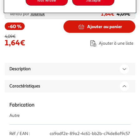
Tout refuser
J'accepte
Plus d'options
1,64€
4,09€
Vendu par
Toilinux
-60 %
Ajouter au panier
4,09€
1,64€
Ajouter à une liste
Description
Caractéristiques
Fabrication
Autre
Réf / EAN :
ca9adf2e-89a2-4c61-bb2b-c74de8af9c57