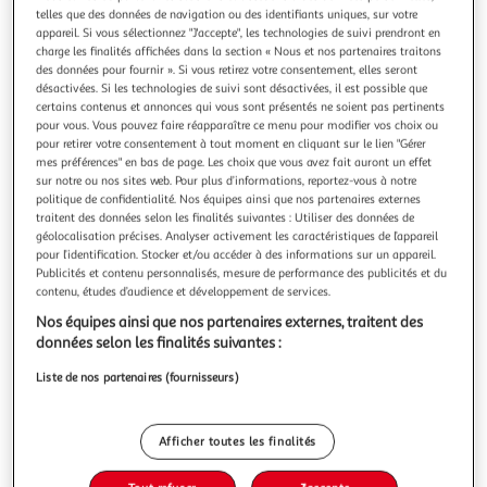
telles que des données de navigation ou des identifiants uniques, sur votre
appareil. Si vous sélectionnez "J'accepte", les technologies de suivi prendront en
charge les finalités affichées dans la section « Nous et nos partenaires traitons
des données pour fournir ». Si vous retirez votre consentement, elles seront
désactivées. Si les technologies de suivi sont désactivées, il est possible que
FEERIC LIGHT & CHRISTMAS
certains contenus et annonces qui vous sont présentés ne soient pas pertinents
pour vous. Vous pouvez faire réapparaître ce menu pour modifier vos choix ou
Décoration de sapin de Noël design palmier Jungle
pour retirer votre consentement à tout moment en cliquant sur le lien "Gérer
électro
mes préférences" en bas de page. Les choix que vous avez fait auront un effet
Qui dit Noël dit décoration de Noël pour le plaisir des
sur notre ou nos sites web. Pour plus d’informations, reportez-vous à notre
petits et des grands ! Laissez vous tenter par cette
politique de confidentialité. Nos équipes ainsi que nos partenaires externes
suspension de Noël et entrez dans la magie des fêtesFICHE
traitent des données selon les finalités suivantes : Utiliser des données de
En savoir +
géolocalisation précises. Analyser activement les caractéristiques de l’appareil
TECHNIQUE- Suspension en métal.- Cordon en
Vendu par
Toilinux
pour l’identification. Stocker et/ou accéder à des informations sur un appareil.
tissu.CARACTERISTIQUES TECHNIQUES- Dimensions : L.
Couleur
Publicités et contenu personnalisés, mesure de performance des publicités et du
11,5 x H. 9,5 cm.- Poids : 0,02 kg.
contenu, études d’audience et développement de services.
Argent
Nos équipes ainsi que nos partenaires externes, traitent des
données selon les finalités suivantes :
Taille
Liste de nos partenaires (fournisseurs)
Taille unique
Afficher toutes les finalités
Livr. ou retrait dès 5/6 jours
A partir de 4,35€