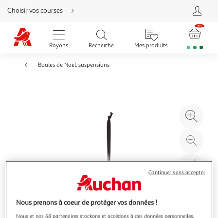
Aller
Choisir vos courses
directement
au
contenu
Aller
directement
Rayons
Recherche
Mes produits
à
la
recherche
Boules de Noël, suspensions
Aller
directement
à
la
navigation
Aller
directement
à
Agr
la
rubrique
l'il
besoin
d'aide
à
Réd
20
l'il
à
Par
100
le
Continuer sans accepter
%
pro
Nous prenons à coeur de protéger vos données !
Nous et nos 68 partenaires stockons et accédons à des données personnelles,