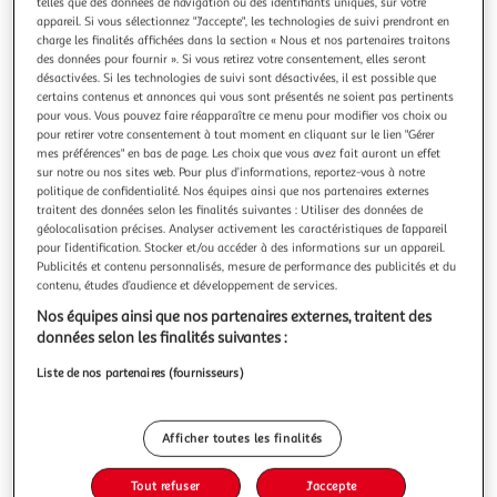
Illustration
Illustration
telles que des données de navigation ou des identifiants uniques, sur votre
appareil. Si vous sélectionnez "J'accepte", les technologies de suivi prendront en
précédente
suivante
charge les finalités affichées dans la section « Nous et nos partenaires traitons
des données pour fournir ». Si vous retirez votre consentement, elles seront
désactivées. Si les technologies de suivi sont désactivées, il est possible que
certains contenus et annonces qui vous sont présentés ne soient pas pertinents
FEERIC LIGHT & CHRISTMAS
pour vous. Vous pouvez faire réapparaître ce menu pour modifier vos choix ou
Décoration de noël 6 flocons polaire 20cm blanc
pour retirer votre consentement à tout moment en cliquant sur le lien "Gérer
mes préférences" en bas de page. Les choix que vous avez fait auront un effet
Informations Techniques : Dimensions : L. 20 x l. 0,7 x H. 20
sur notre ou nos sites web. Pour plus d’informations, reportez-vous à notre
cm Matière : Polystyrène Spécificités : Pratique & Utile
politique de confidentialité. Nos équipes ainsi que nos partenaires externes
Décoration de Noël Suspension Design 6 Flocons Finition
En savoir +
traitent des données selon les finalités suivantes : Utiliser des données de
Paillettes Poids : 0,007 kg Couleur : Blanc
Vendu par
Paris Prix
géolocalisation précises. Analyser activement les caractéristiques de l’appareil
pour l’identification. Stocker et/ou accéder à des informations sur un appareil.
Livr. ou retrait dès 3/4 jours
Publicités et contenu personnalisés, mesure de performance des publicités et du
A partir de 7,99€
contenu, études d’audience et développement de services.
Plus d'options
Nos équipes ainsi que nos partenaires externes, traitent des
données selon les finalités suivantes :
7,99€
9,99€
Vendu par
Paris Prix
Liste de nos partenaires (fournisseurs)
-20 %
Ajouter au panier
9,99€
Afficher toutes les finalités
7,99€
Ajouter à une liste
Tout refuser
J'accepte