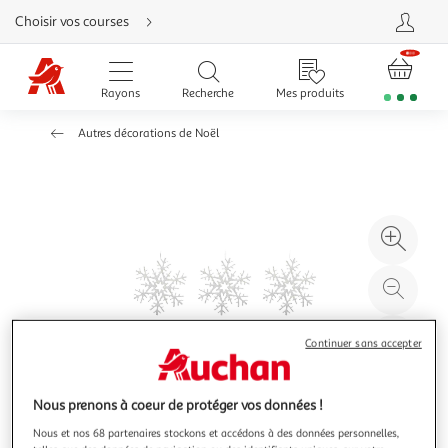
Aller
Choisir vos courses
directement
au
contenu
Aller
directement
Rayons
Recherche
Mes produits
à
la
recherche
Autres décorations de Noël
Aller
directement
à
la
navigation
Aller
directement
à
Agr
la
rubrique
l'il
besoin
d'aide
à
Réd
20
l'il
à
Par
Continuer sans accepter
100
le
%
pro
Nous prenons à coeur de protéger vos données !
Nous et nos 68 partenaires stockons et accédons à des données personnelles,