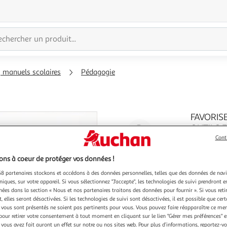
, manuels scolaires
Pédagogie
FAVORIS
Agrandir
OUTILS E
Sonya
Cont
l'illustration
Auteur : 
à
Réduire
parution 
ns à coeur de protéger vos données !
200%
l'illustration
1.0
En savoir 
8 partenaires stockons et accédons à des données personnelles, telles que des données de nav
à
Partager
niques, sur votre appareil. Si vous sélectionnez "J'accepte", les technologies de suivi prendront e
100
le
chées dans la section « Nous et nos partenaires traitons des données pour fournir ». Si vous retir
 elles seront désactivées. Si les technologies de suivi sont désactivées, il est possible que cer
%
produit
vous sont présentés ne soient pas pertinents pour vous. Vous pouvez faire réapparaître ce me
pour retirer votre consentement à tout moment en cliquant sur le lien "Gérer mes préférences" 
 vous avez fait auront un effet sur notre ou nos sites web. Pour plus d’informations, reportez-v