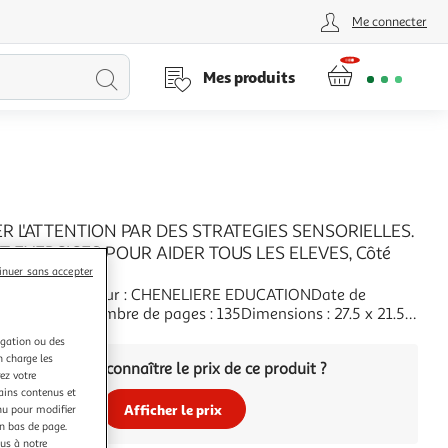
Me connecter
Lancer
Mes produits
la
recherche
ER L'ATTENTION PAR DES STRATEGIES SENSORIELLES.
T EXERCICES POUR AIDER TOUS LES ELEVES, Côté
inuer sans accepter
Côté SonyaEditeur : CHENELIERE EDUCATIONDate de
: 01/01/2016Nombre de pages : 135Dimensions : 27.5 x 21.5 x
+
igation ou des
n charge les
Vous voulez connaître le prix de ce produit ?
ez votre
tains contenus et
Afficher le prix
nu pour modifier
en bas de page.
ous à notre