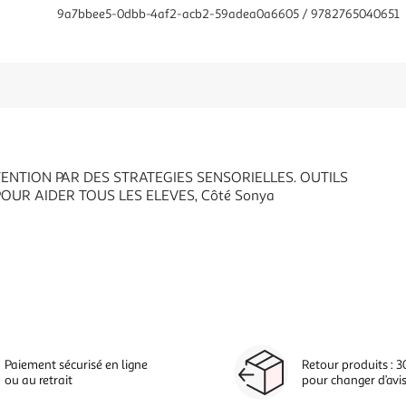
9a7bbee5-0dbb-4af2-acb2-59adea0a6605 / 9782765040651
TTENTION PAR DES STRATEGIES SENSORIELLES. OUTILS
POUR AIDER TOUS LES ELEVES, Côté Sonya
Paiement sécurisé en ligne
Retour produits : 3
ou au retrait
pour changer d’avi