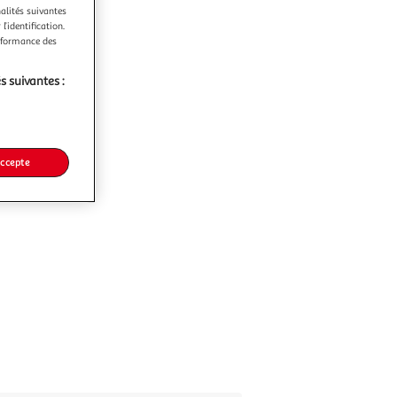
nalités suivantes
l’identification.
erformance des
s suivantes :
accepte