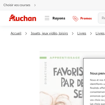
Aller
Choisir vos courses
directement
au
contenu
Aller
Rayons
Promos
directement
à
la
recherche
Aller
Accueil
Jouets, jeux vidéo, loisirs
Livres
Livres
directement
à
la
navigation
Aller
directement
à
la
rubrique
besoin
d'aide
Nous preno
Nous et nos 6
identifiants u
finalités affi
consentement,
annonces qui 
vos choix ou 
Les choix que