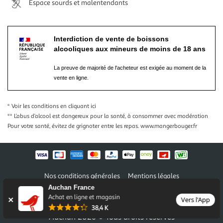
Espace sourds et malentendants
Interdiction de vente de boissons
alcooliques aux mineurs de moins de 18 ans
La preuve de majorité de l'acheteur est exigée au moment de la
vente en ligne.
* Voir les conditions
en cliquant ici
** L’abus d’alcool est dangereux pour la santé, à consommer avec modération
Pour votre santé, évitez de grignoter entre les repas.
www.mangerbouger.fr
Nos conditions générales
Mentions légales
Conditions des offres et promotions
Gérer mes préférences
Auchan France
Politique de confidentialité
Informations légales marketplace
Achat en ligne et magasin
Vers l'App
38,4 K
Auchan 2026 © Tous droits réservés