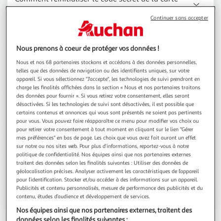
de fidélité ?
Continuer sans accepter
Comment activer ma carte de fidélité ?
Nous prenons à coeur de protéger vos données !
Nous et nos 68 partenaires stockons et accédons à des données personnelles,
J'ai perdu ma carte de fidélité, que faire ?
telles que des données de navigation ou des identifiants uniques, sur votre
appareil. Si vous sélectionnez "J'accepte", les technologies de suivi prendront en
charge les finalités affichées dans la section « Nous et nos partenaires traitons
Comment rattacher / enregistrer ma carte de
des données pour fournir ». Si vous retirez votre consentement, elles seront
fidélité à mon compte client ?
désactivées. Si les technologies de suivi sont désactivées, il est possible que
certains contenus et annonces qui vous sont présentés ne soient pas pertinents
pour vous. Vous pouvez faire réapparaître ce menu pour modifier vos choix ou
Comment utiliser ma cagnotte pour payer ?
pour retirer votre consentement à tout moment en cliquant sur le lien "Gérer
Décagnotter ?
mes préférences" en bas de page. Les choix que vous avez fait auront un effet
sur notre ou nos sites web. Pour plus d’informations, reportez-vous à notre
politique de confidentialité. Nos équipes ainsi que nos partenaires externes
Quel est le solde de ma cagnotte Waaoh ?
traitent des données selon les finalités suivantes : Utiliser des données de
géolocalisation précises. Analyser activement les caractéristiques de l’appareil
pour l’identification. Stocker et/ou accéder à des informations sur un appareil.
Quels sont les avantages proposés par la carte
Publicités et contenu personnalisés, mesure de performance des publicités et du
de fidélité Auchan ?
contenu, études d’audience et développement de services.
Nos équipes ainsi que nos partenaires externes, traitent des
données selon les finalités suivantes :