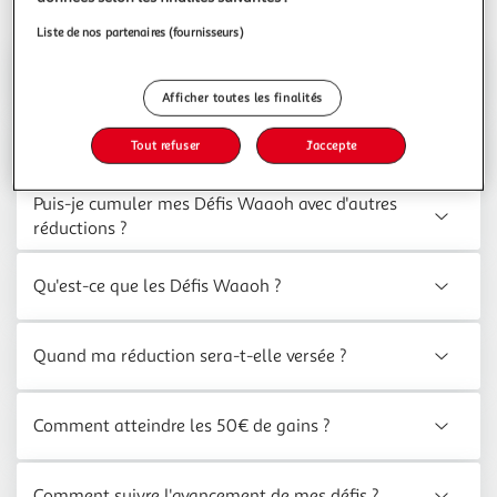
Les Défis Waaoh
Liste de nos partenaires (fournisseurs)
Est-ce que je peux changer de défi ?
Afficher toutes les finalités
Comment se calcule ma cagnotte Défis Waaoh ?
Tout refuser
J'accepte
Puis-je cumuler mes Défis Waaoh avec d'autres
réductions ?
Qu'est-ce que les Défis Waaoh ?
Quand ma réduction sera-t-elle versée ?
Comment atteindre les 50€ de gains ?
Comment suivre l'avancement de mes défis ?