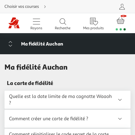
Aller
Choisir vos courses
directement
au
contenu
Aller
directement
Rayons
Recherche
Mes produits
à
la
recherche
Aller
Ma fidélité Auchan
directement
à
la
navigation
Aller
directement
Ma fidélité Auchan
à
la
rubrique
besoin
La carte de fidélité
d'aide
Quelle est la date limite de ma cagnotte Waaoh
?
Comment créer une carte de fidélité ?
Comment réinitialiser le code secret de la carte