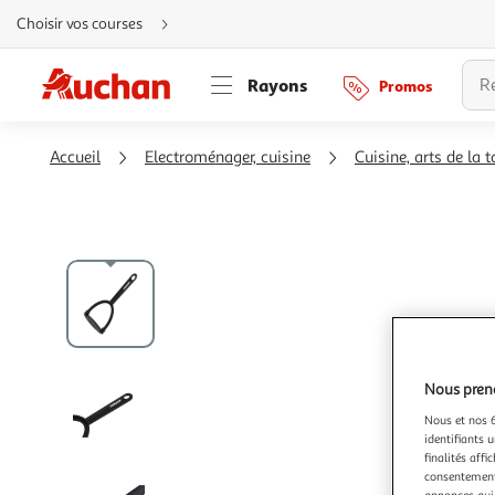
Aller
Choisir vos courses
directement
au
contenu
Aller
Rayons
Promos
directement
à
la
recherche
Aller
Accueil
Electroménager, cuisine
Cuisine, arts de la t
directement
à
la
navigation
Aller
directement
à
la
rubrique
besoin
d'aide
Nous preno
Nous et nos 6
identifiants u
finalités affi
consentement,