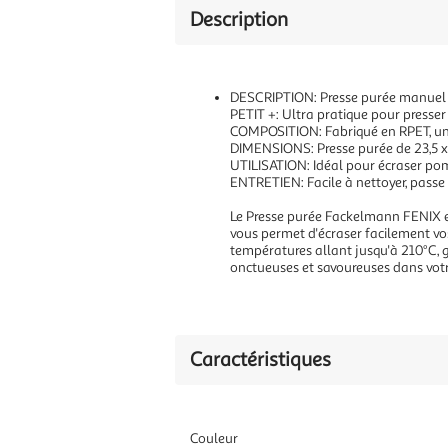
Description
DESCRIPTION: Presse purée manuel F
PETIT +: Ultra pratique pour presse
COMPOSITION: Fabriqué en RPET, un p
DIMENSIONS: Presse purée de 23,5 x
UTILISATION: Idéal pour écraser pom
ENTRETIEN: Facile à nettoyer, passe 
Le Presse purée Fackelmann FENIX en R
vous permet d'écraser facilement vo
températures allant jusqu'à 210°C, g
onctueuses et savoureuses dans votr
Caractéristiques
Couleur