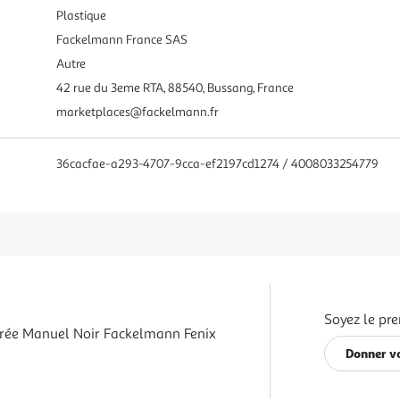
Plastique
Fackelmann France SAS
Autre
42 rue du 3eme RTA, 88540, Bussang, France
marketplaces@fackelmann.fr
36cacfae-a293-4707-9cca-ef2197cd1274 / 4008033254779
Soyez le pre
urée Manuel Noir Fackelmann Fenix
Donner vo