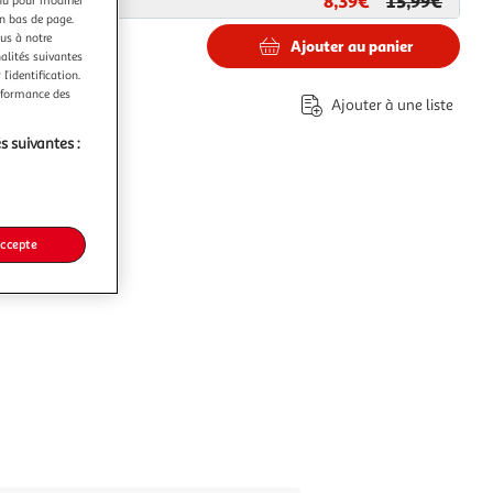
8,39€
15,99€
ar
Fackelmann
nu pour modifier
en bas de page.
ous à notre
Ajouter au panier
nalités suivantes
l’identification.
erformance des
Ajouter à une liste
s suivantes :
accepte