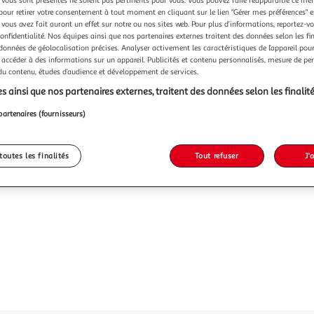
Vendu p
vous sont présentés ne soient pas pertinents pour vous. Vous pouvez faire réapparaître ce me
pour retirer votre consentement à tout moment en cliquant sur le lien "Gérer mes préférences" 
 vous avez fait auront un effet sur notre ou nos sites web. Pour plus d’informations, reportez-v
-48 %
confidentialité. Nos équipes ainsi que nos partenaires externes traitent des données selon les fi
 données de géolocalisation précises. Analyser activement les caractéristiques de l’appareil pour 
15,99€
8,39€
 accéder à des informations sur un appareil. Publicités et contenu personnalisés, mesure de p
 du contenu, études d’audience et développement de services.
s ainsi que nos partenaires externes, traitent des données selon les finalité
partenaires (fournisseurs)
toutes les finalités
Tout refuser
J'