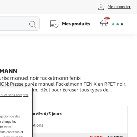
Me connecter
Lancer
Mes produits
la
recherche
LMANN
urée manuel noir fackelmann fenix
ON: Presse purée manuel Fackelmann FENIX en RPET noir,
 23,5 x 7 x 10 cm, idéal pour écraser tous types de
IT +: Ultra pratique pour presser à la minute les purées
+
inuer sans accepter
s et bambins qui commencent à apprécier les
Fackelmann
OMPOSITION: Fabriqué en RPET, un plastique re
Livraison dès 4/5 jours
igation ou des
4,99€
n charge les
Plus d'options
ez votre
tains contenus et