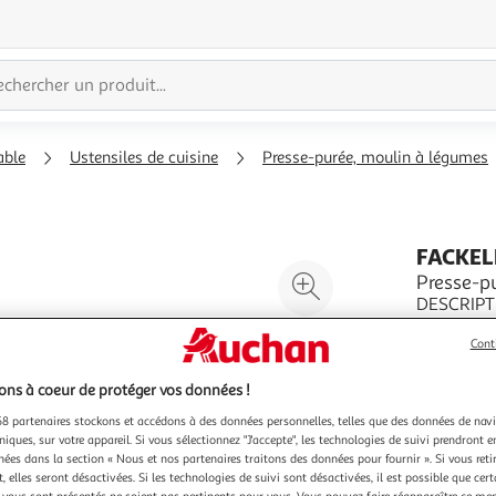
able
Ustensiles de cuisine
Presse-purée, moulin à légumes
FACKE
Agrandir
Presse-p
DESCRIPTI
l'illustration
dimensions
à
Réduire
légumesPET
En savoir 
Cont
200%
l'illustration
pour bébé
Vendu par
texturesC
à
Partager
ns à coeur de protéger vos données !
100
le
8 partenaires stockons et accédons à des données personnelles, telles que des données de nav
niques, sur votre appareil. Si vous sélectionnez "J'accepte", les technologies de suivi prendront e
%
produit
chées dans la section « Nous et nos partenaires traitons des données pour fournir ». Si vous retir
 elles seront désactivées. Si les technologies de suivi sont désactivées, il est possible que cer