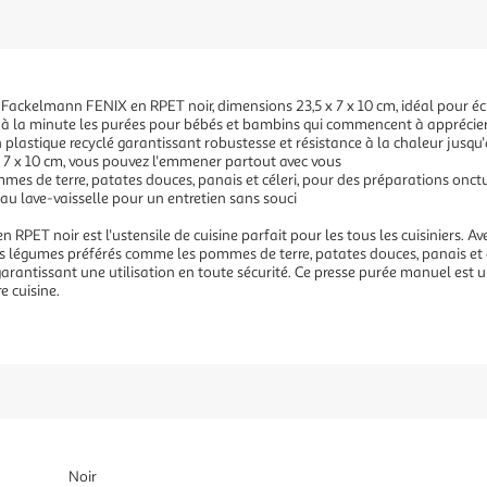
ackelmann FENIX en RPET noir, dimensions 23,5 x 7 x 10 cm, idéal pour éc
r à la minute les purées pour bébés et bambins qui commencent à apprécier
lastique recyclé garantissant robustesse et résistance à la chaleur jusqu
 7 x 10 cm, vous pouvez l'emmener partout avec vous
mes de terre, patates douces, panais et céleri, pour des préparations onc
au lave-vaisselle pour un entretien sans souci
PET noir est l'ustensile de cuisine parfait pour les tous les cuisiniers. Ave
s légumes préférés comme les pommes de terre, patates douces, panais et cé
arantissant une utilisation en toute sécurité. Ce presse purée manuel est 
e cuisine.
Noir