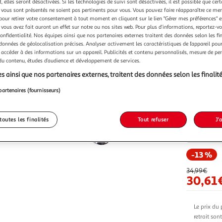
 elles seront désactivées. Si les technologies de suivi sont désactivées, il est possible que cer
vous sont présentés ne soient pas pertinents pour vous. Vous pouvez faire réapparaître ce me
Vendu p
pour retirer votre consentement à tout moment en cliquant sur le lien "Gérer mes préférences" 
 vous avez fait auront un effet sur notre ou nos sites web. Pour plus d’informations, reportez-v
confidentialité. Nos équipes ainsi que nos partenaires externes traitent des données selon les fi
 données de géolocalisation précises. Analyser activement les caractéristiques de l’appareil pour 
 accéder à des informations sur un appareil. Publicités et contenu personnalisés, mesure de p
 du contenu, études d’audience et développement de services.
Vendu p
s ainsi que nos partenaires externes, traitent des données selon les finalité
partenaires (fournisseurs)
toutes les finalités
Tout refuser
J'
Vendu p
-13 %
34,99€
30,61
Le prix du 
retrait son