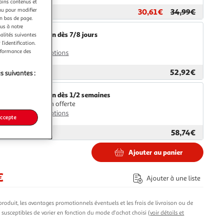
tains contenus et
nu pour modifier
30,61€
34,99€
ar
Fackelmann
en bas de page.
ous à notre
Livraison dès 7/8 jours
nalités suivantes
l’identification.
4,99€
erformance des
Plus d'options
52,92€
ar
Multishop
s suivantes :
Livraison dès 1/2 semaines
Livraison offerte
Plus d'options
accepte
58,74€
ar
ASD
Ajouter au panier
€
Ajouter à une liste
produit, les avantages promotionnels éventuels et les frais de livraison ou de
t susceptibles de varier en fonction du mode d'achat choisi (
voir détails et