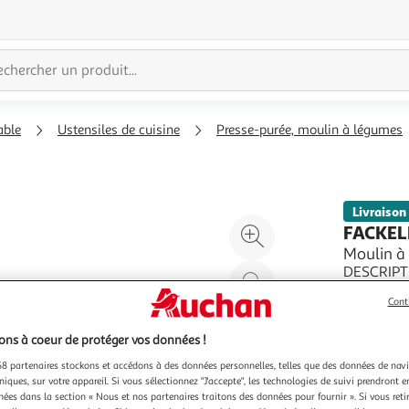
able
Ustensiles de cuisine
Presse-purée, moulin à légumes
Livraison
Agrandir
FACKE
l'illustration
Moulin à
DESCRIPTI
à
Réduire
de 3 grill
200%
l'illustration
Cont
légumes v
En savoir 
à
Partager
une purée 
Vendu par
ns à coeur de protéger vos données !
légumes, l
100
le
%
produit
8 partenaires stockons et accédons à des données personnelles, telles que des données de nav
niques, sur votre appareil. Si vous sélectionnez "J'accepte", les technologies de suivi prendront e
chées dans la section « Nous et nos partenaires traitons des données pour fournir ». Si vous retir