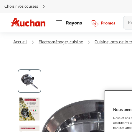
Aller
Choisir vos courses
directement
au
contenu
Aller
Rayons
Promos
directement
à
la
recherche
Aller
Accueil
Electroménager, cuisine
Cuisine, arts de la t
directement
à
la
navigation
Aller
directement
à
la
rubrique
besoin
d'aide
Nous preno
Nous et nos 6
identifiants u
finalités affi