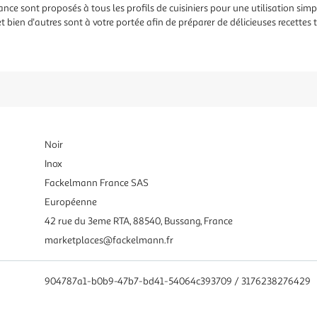
ce sont proposés à tous les profils de cuisiniers pour une utilisation simpl
 bien d'autres sont à votre portée afin de préparer de délicieuses recettes t
Noir
Inox
Fackelmann France SAS
Européenne
42 rue du 3eme RTA, 88540, Bussang, France
marketplaces@fackelmann.fr
904787a1-b0b9-47b7-bd41-54064c393709 / 3176238276429