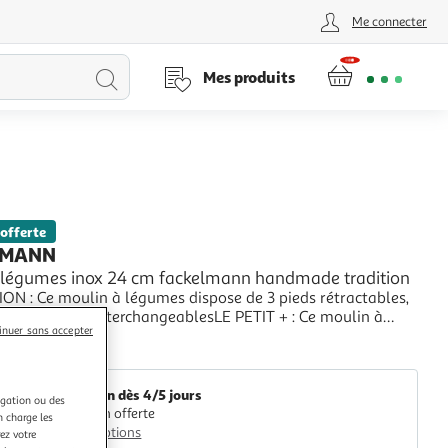
Me connecter
Lancer
Mes produits
la
recherche
 offerte
LMANN
 légumes inox 24 cm fackelmann handmade tradition
ON : Ce moulin à légumes dispose de 3 pieds rétractables,
es de découpe interchangeablesLE PETIT + : Ce moulin à
inuer sans accepter
ous permet de mouliner vos légumes cuits afin d'en faire
+
et les trois grilles de découpe s'adaptent à tous types de
Fackelmann
es pieds sont rétractab
Livraison dès 4/5 jours
igation ou des
Livraison offerte
n charge les
Plus d'options
ez votre