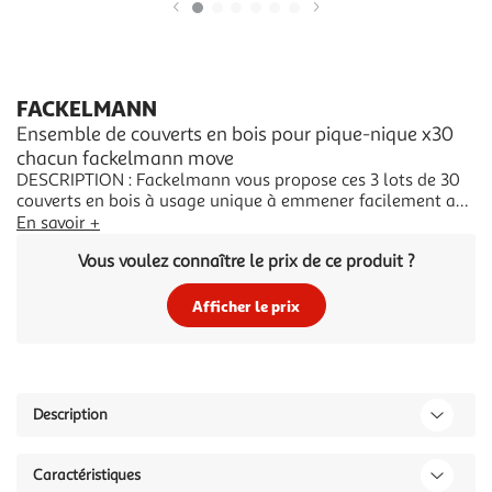
Illustration
Illustration
précédente
suivante
FACKELMANN
Ensemble de couverts en bois pour pique-nique x30
chacun fackelmann move
DESCRIPTION : Fackelmann vous propose ces 3 lots de 30
couverts en bois à usage unique à emmener facilement au
travail, ou lors de vos pique-niques, barbecues, ou mariages
En savoir +
pour limiter les déchets plastiquesLE PETIT + : Ces couverts
Vous voulez connaître le prix de ce produit ?
en bois sont éco-responsables car ils sont biodégradables
et compos
Afficher le prix
Description
Caractéristiques