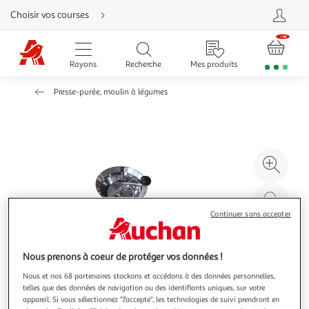
Aller
Choisir vos courses
directement
au
contenu
Aller
directement
Rayons
Recherche
Mes produits
à
la
recherche
Presse-purée, moulin à légumes
Aller
directement
à
la
navigation
Aller
directement
à
Agr
la
rubrique
l'il
besoin
d'aide
à
Réd
20
l'il
Continuer sans accepter
à
Par
100
le
Nous prenons à coeur de protéger vos données !
%
pro
Nous et nos 68 partenaires stockons et accédons à des données personnelles,
telles que des données de navigation ou des identifiants uniques, sur votre
appareil. Si vous sélectionnez "J'accepte", les technologies de suivi prendront en