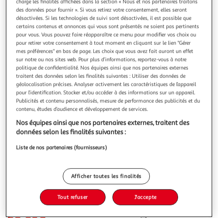
Illustration
Illustration
charge les finalités affichées dans la section « Nous et nos partenaires traitons
des données pour fournir ». Si vous retirez votre consentement, elles seront
précédente
suivante
désactivées. Si les technologies de suivi sont désactivées, il est possible que
certains contenus et annonces qui vous sont présentés ne soient pas pertinents
pour vous. Vous pouvez faire réapparaître ce menu pour modifier vos choix ou
Livraison offerte
pour retirer votre consentement à tout moment en cliquant sur le lien "Gérer
mes préférences" en bas de page. Les choix que vous avez fait auront un effet
FACKELMANN
sur notre ou nos sites web. Pour plus d’informations, reportez-vous à notre
politique de confidentialité. Nos équipes ainsi que nos partenaires externes
Ensemble d'accessoires pour préparation des légumes
traitent des données selon les finalités suivantes : Utiliser des données de
fackelmann
géolocalisation précises. Analyser activement les caractéristiques de l’appareil
DESCRIPTION : Ce lot comprend une planche à découper,
pour l’identification. Stocker et/ou accéder à des informations sur un appareil.
un éplucheur de légumes et un moulin à légumes, un
Publicités et contenu personnalisés, mesure de performance des publicités et du
ensemble de cuisines essentiel pour la préparation de vos
En savoir +
contenu, études d’audience et développement de services.
repas, du découpage du pain à l'épluchage des légumes et
Vendu par
Fackelmann
Nos équipes ainsi que nos partenaires externes, traitent des
la réalisation de puréesLE PETIT + : La planche à découper
données selon les finalités suivantes :
est idéale pour tranc
Livraison dès 4/5 jours
Livraison offerte
Liste de nos partenaires (fournisseurs)
Plus d'options
30,85€
41,99€
Vendu par
Fackelmann
Afficher toutes les finalités
-27 %
Ajouter au panier
Tout refuser
J'accepte
41,99€