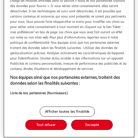
Illustration
Illustration
charge les finalités affichées dans la section « Nous et nos partenaires traitons
des données pour fournir ». Si vous retirez votre consentement, elles seront
précédente
suivante
désactivées. Si les technologies de suivi sont désactivées, il est possible que
certains contenus et annonces qui vous sont présentés ne soient pas pertinents
pour vous. Vous pouvez faire réapparaître ce menu pour modifier vos choix ou
pour retirer votre consentement à tout moment en cliquant sur le lien "Gérer
4.6
(26)
mes préférences" en bas de page. Les choix que vous avez fait auront un effet
EXTREME
sur notre ou nos sites web. Pour plus d’informations, reportez-vous à notre
politique de confidentialité. Nos équipes ainsi que nos partenaires externes
Cônes glacés chocolat pistache
traitent des données selon les finalités suivantes : Utiliser des données de
Laissez-vous tenter par l'alliance d'une glace pistache
géolocalisation précises. Analyser activement les caractéristiques de l’appareil
onctueuse et d'une glace chocolat intense associée à des
pour l’identification. Stocker et/ou accéder à des informations sur un appareil.
pépites de nougatine, le tout dans une gaufrette
En savoir +
Publicités et contenu personnalisés, mesure de performance des publicités et du
contenu, études d’audience et développement de services.
croustillante et pour finir, le délicieux bonbon EXTREME.
426g
6 pièces
Nos équipes ainsi que nos partenaires externes, traitent des
Vous voulez connaître le prix de ce produit ?
données selon les finalités suivantes :
Liste de nos partenaires (fournisseurs)
Afficher le prix
Afficher toutes les finalités
Tout refuser
J'accepte
Surgelés