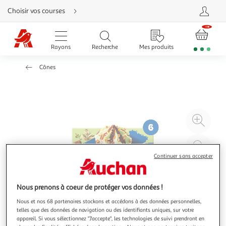
Aller
Choisir vos courses
directement
au
contenu
Aller
directement
Rayons
Recherche
Mes produits
à
la
recherche
Cônes
Aller
directement
à
la
navigation
Aller
directement
à
Agr
la
rubrique
l'il
besoin
d'aide
à
Réd
20
l'il
Continuer sans accepter
à
Par
100
le
Nous prenons à coeur de protéger vos données !
%
pro
Nous et nos 68 partenaires stockons et accédons à des données personnelles,
telles que des données de navigation ou des identifiants uniques, sur votre
appareil. Si vous sélectionnez "J'accepte", les technologies de suivi prendront en