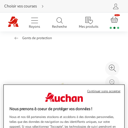
Aller
Choisir vos courses
directement
au
contenu
Aller
directement
Rayons
Recherche
Mes produits
à
la
recherche
Gants de protection
Aller
directement
à
la
navigation
Aller
directement
à
Agr
la
rubrique
l'il
besoin
d'aide
à
Réd
20
l'il
Continuer sans accepter
à
Par
100
le
%
pro
Nous prenons à coeur de protéger vos données !
Nous et nos 68 partenaires stockons et accédons à des données personnelles,
telles que des données de navigation ou des identifiants uniques, sur votre
appareil. Si vous sélectionnez "J'accepte", les technologies de suivi prendront en