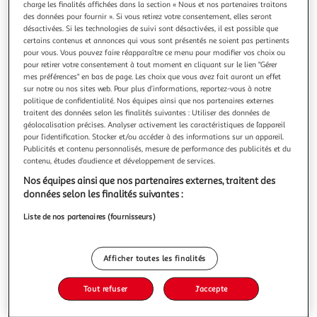
charge les finalités affichées dans la section « Nous et nos partenaires traitons
des données pour fournir ». Si vous retirez votre consentement, elles seront
désactivées. Si les technologies de suivi sont désactivées, il est possible que
certains contenus et annonces qui vous sont présentés ne soient pas pertinents
pour vous. Vous pouvez faire réapparaître ce menu pour modifier vos choix ou
pour retirer votre consentement à tout moment en cliquant sur le lien "Gérer
4.0
(5)
mes préférences" en bas de page. Les choix que vous avez fait auront un effet
ETHIQUABLE
sur notre ou nos sites web. Pour plus d’informations, reportez-vous à notre
politique de confidentialité. Nos équipes ainsi que nos partenaires externes
Tablette de chocolat noir onctueux bio du Nicaragua
traitent des données selon les finalités suivantes : Utiliser des données de
et gianduja
géolocalisation précises. Analyser activement les caractéristiques de l’appareil
CE QUE JE CROQUE : Le Gianduja est une tradition du
pour l’identification. Stocker et/ou accéder à des informations sur un appareil.
Piémont italien. Tout l’onctueux de la recette repose sur des
Publicités et contenu personnalisés, mesure de performance des publicités et du
noisettes torréfiées, puis finement broyées en pâte, qui
contenu, études d’audience et développement de services.
En savoir +
s’intègrent au cœur du chocolat.Les 20% de noisettes
Nos équipes ainsi que nos partenaires externes, traitent des
100g
1 pièce
associées au chocolat noir donnent la saveur et le mœlleux
données selon les finalités suivantes :
de cette tablette
Vous voulez connaître le prix de ce produit ?
Liste de nos partenaires (fournisseurs)
Afficher le prix
Afficher toutes les finalités
Tout refuser
J'accepte
Eurofeuille - Bio européen