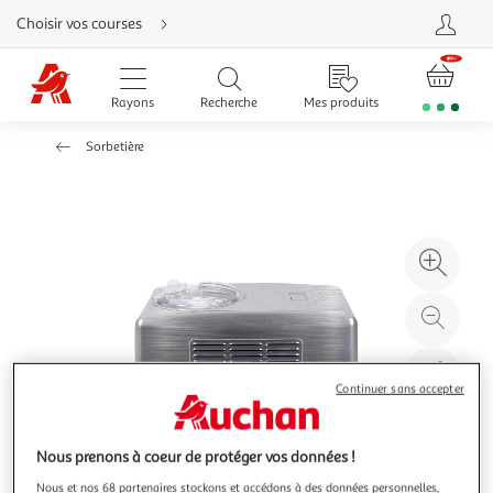
Aller
Choisir vos courses
directement
au
contenu
Aller
directement
Rayons
Recherche
Mes produits
à
la
recherche
Sorbetière
Aller
directement
à
la
navigation
Aller
directement
à
Agr
la
rubrique
l'il
besoin
d'aide
à
Réd
20
l'il
à
Par
100
le
Continuer sans accepter
%
pro
Nous prenons à coeur de protéger vos données !
Nous et nos 68 partenaires stockons et accédons à des données personnelles,