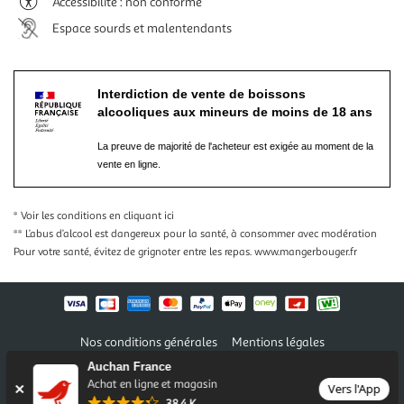
Accessibilité : non conforme
Espace sourds et malentendants
Interdiction de vente de boissons
alcooliques aux mineurs de moins de 18 ans
La preuve de majorité de l'acheteur est exigée au moment de la
vente en ligne.
* Voir les conditions
en cliquant ici
** L’abus d’alcool est dangereux pour la santé, à consommer avec modération
Pour votre santé, évitez de grignoter entre les repas.
www.mangerbouger.fr
Nos conditions générales
Mentions légales
Conditions des offres et promotions
Gérer mes préférences
Auchan France
Politique de confidentialité
Informations légales marketplace
Achat en ligne et magasin
Vers l'App
38,4 K