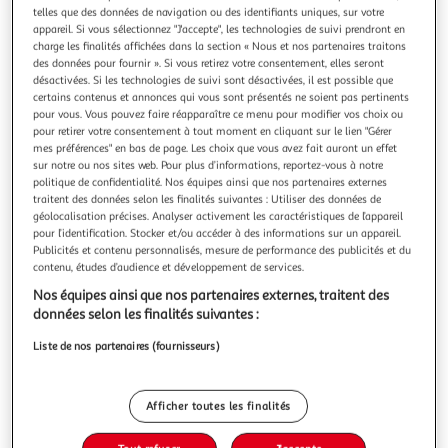
Illustration
Illustration
telles que des données de navigation ou des identifiants uniques, sur votre
précédente
suivante
appareil. Si vous sélectionnez "J'accepte", les technologies de suivi prendront en
charge les finalités affichées dans la section « Nous et nos partenaires traitons
des données pour fournir ». Si vous retirez votre consentement, elles seront
désactivées. Si les technologies de suivi sont désactivées, il est possible que
certains contenus et annonces qui vous sont présentés ne soient pas pertinents
4.5
(51)
pour vous. Vous pouvez faire réapparaître ce menu pour modifier vos choix ou
ESSENTIEL B
pour retirer votre consentement à tout moment en cliquant sur le lien "Gérer
Turbine à glace etg 2
mes préférences" en bas de page. Les choix que vous avez fait auront un effet
sur notre ou nos sites web. Pour plus d’informations, reportez-vous à notre
Fonction : Turbine à glace Minuterie : Oui Type de produit :
politique de confidentialité. Nos équipes ainsi que nos partenaires externes
Turbine à glace Coloris : Inox
traitent des données selon les finalités suivantes : Utiliser des données de
En savoir +
géolocalisation précises. Analyser activement les caractéristiques de l’appareil
Vendu par
Boulanger
pour l’identification. Stocker et/ou accéder à des informations sur un appareil.
Publicités et contenu personnalisés, mesure de performance des publicités et du
Livr. ou retrait dès 3/4 jours
contenu, études d’audience et développement de services.
Livraison et retrait offerts
Nos équipes ainsi que nos partenaires externes, traitent des
Plus d'options
données selon les finalités suivantes :
199,99€
261,99€
Vendu par
Boulanger
Liste de nos partenaires (fournisseurs)
-24 %
Ajouter au panier
Afficher toutes les finalités
261,99€
199,99€
Ajouter à une liste