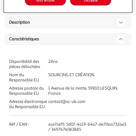
dont 10,00€ d'éco-part.
Tout refuser
J'accepte
Description
Caractéristiques
Disponibilité des
2Ans
pièces détachées
Nom du
SOURCING ET CRÉATION
Responsable EU
Adresse postale du
1 Avenue de la motte, 59810 LESQUIN,
Responsable EU
France
Adresse électronique
contact@sc-ub.com
du Responsable EU
Réf / EAN :
ace7cef5-5d07-4a19-b4a7-de70aa732ae5
/ 3497674083885