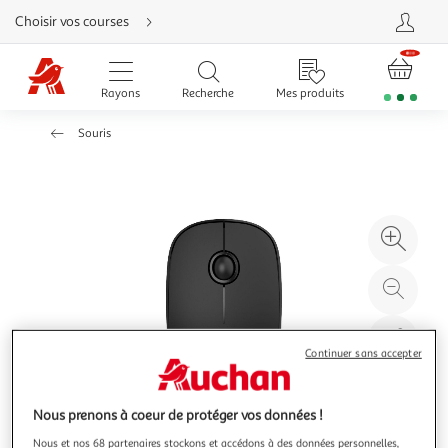
Aller
Choisir vos courses
directement
au
contenu
Aller
directement
Rayons
Recherche
Mes produits
à
la
recherche
Souris
Aller
directement
à
la
navigation
Aller
directement
à
Agr
la
rubrique
l'il
besoin
d'aide
à
Réd
20
l'il
à
Par
Continuer sans accepter
100
le
%
pro
Nous prenons à coeur de protéger vos données !
Nous et nos 68 partenaires stockons et accédons à des données personnelles,