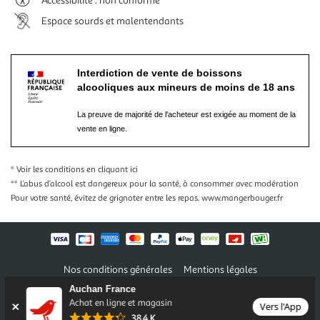
Accessibilité : non conforme
Espace sourds et malentendants
Interdiction de vente de boissons
alcooliques aux mineurs de moins de 18 ans
La preuve de majorité de l'acheteur est exigée au moment de la
vente en ligne.
* Voir les conditions
en cliquant ici
** L’abus d’alcool est dangereux pour la santé, à consommer avec modération
Pour votre santé, évitez de grignoter entre les repas.
www.mangerbouger.fr
Nos conditions générales
Mentions légales
Conditions des offres et promotions
Gérer mes préférences
Auchan France
Politique de confidentialité
Informations légales marketplace
Achat en ligne et magasin
Vers l'App
38,4 K