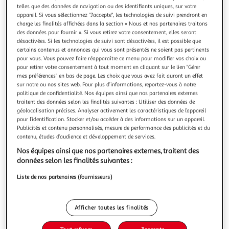
Illustration
Illustration
telles que des données de navigation ou des identifiants uniques, sur votre
précédente
suivante
appareil. Si vous sélectionnez "J'accepte", les technologies de suivi prendront en
charge les finalités affichées dans la section « Nous et nos partenaires traitons
des données pour fournir ». Si vous retirez votre consentement, elles seront
désactivées. Si les technologies de suivi sont désactivées, il est possible que
certains contenus et annonces qui vous sont présentés ne soient pas pertinents
4.5
(70)
pour vous. Vous pouvez faire réapparaître ce menu pour modifier vos choix ou
ESSENTIEL B
pour retirer votre consentement à tout moment en cliquant sur le lien "Gérer
Souris sans fil nonoiz noire mat
mes préférences" en bas de page. Les choix que vous avez fait auront un effet
sur notre ou nos sites web. Pour plus d’informations, reportez-vous à notre
La durée de garantie est de 2 ans. Caractéristiques
politique de confidentialité. Nos équipes ainsi que nos partenaires externes
générales Capteur Optique Technologie Sans fil Utilisation
traitent des données selon les finalités suivantes : Utiliser des données de
Bureautique Sensibilité max 1600 dpi Coloris Noir
En savoir +
géolocalisation précises. Analyser activement les caractéristiques de l’appareil
Autonomie jusqu'à 1 mois Utilisateur Ambidextre
Vendu par
Boulanger
pour l’identification. Stocker et/ou accéder à des informations sur un appareil.
Configuration Bouton de réglage de la sensibilité Non
Publicités et contenu personnalisés, mesure de performance des publicités et du
Livr. ou retrait dès 3/4 jours
contenu, études d’audience et développement de services.
A partir de 2,99€
Nos équipes ainsi que nos partenaires externes, traitent des
Plus d'options
données selon les finalités suivantes :
9,99€
Vendu par
Boulanger
Liste de nos partenaires (fournisseurs)
Ajouter au panier
9,99€
Afficher toutes les finalités
dont 0,05€ d'éco-part.
Ajouter à une liste