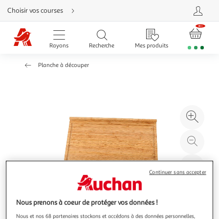
Aller
Choisir vos courses
directement
au
contenu
Aller
directement
Rayons
Recherche
Mes produits
à
la
recherche
Planche à découper
Aller
directement
à
la
navigation
Aller
directement
à
Agr
la
rubrique
l'il
besoin
d'aide
à
Réd
20
l'il
à
Par
Continuer sans accepter
100
le
%
pro
Nous prenons à coeur de protéger vos données !
Nous et nos 68 partenaires stockons et accédons à des données personnelles,