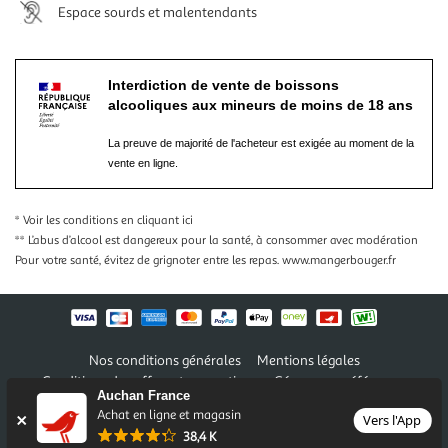
Espace sourds et malentendants
Interdiction de vente de boissons
alcooliques aux mineurs de moins de 18 ans
La preuve de majorité de l'acheteur est exigée au moment de la
vente en ligne.
* Voir les conditions
en cliquant ici
** L’abus d’alcool est dangereux pour la santé, à consommer avec modération
Pour votre santé, évitez de grignoter entre les repas.
www.mangerbouger.fr
Nos conditions générales
Mentions légales
Conditions des offres et promotions
Gérer mes préférences
Auchan France
Politique de confidentialité
Informations légales marketplace
Achat en ligne et magasin
Vers l'App
38,4 K
Auchan 2026 © Tous droits réservés