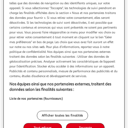
Illustration
Illustration
telles que des données de navigation ou des identifiants uniques, sur votre
précédente
suivante
appareil. Si vous sélectionnez "J'accepte", les technologies de suivi prendront en
charge les finalités affichées dans la section « Nous et nos partenaires traitons
des données pour fournir ». Si vous retirez votre consentement, elles seront
désactivées. Si les technologies de suivi sont désactivées, il est possible que
certains contenus et annonces qui vous sont présentés ne soient pas pertinents
4.6
(41)
pour vous. Vous pouvez faire réapparaître ce menu pour modifier vos choix ou
ESSENTIEL B
pour retirer votre consentement à tout moment en cliquant sur le lien "Gérer
Planche à découper billot n°2 bambou
mes préférences" en bas de page. Les choix que vous avez fait auront un effet
sur notre ou nos sites web. Pour plus d’informations, reportez-vous à notre
Hauteur produit (cm) : 41 cm Utilisable recto-verso : Oui
politique de confidentialité. Nos équipes ainsi que nos partenaires externes
Largeur produit (cm) : 48 cm Longueur développée : 90.5
traitent des données selon les finalités suivantes : Utiliser des données de
cm
En savoir +
géolocalisation précises. Analyser activement les caractéristiques de l’appareil
Vendu par
Boulanger
pour l’identification. Stocker et/ou accéder à des informations sur un appareil.
Publicités et contenu personnalisés, mesure de performance des publicités et du
Livr. ou retrait dès 3/4 jours
contenu, études d’audience et développement de services.
Livraison et retrait offerts
Nos équipes ainsi que nos partenaires externes, traitent des
Plus d'options
données selon les finalités suivantes :
29,99€
Vendu par
Boulanger
Liste de nos partenaires (fournisseurs)
Ajouter au panier
29,99€
Afficher toutes les finalités
Ajouter à une liste
Tout refuser
J'accepte