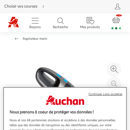
Aller
Choisir vos courses
directement
au
contenu
Aller
directement
Rayons
Recherche
Mes produits
à
la
recherche
Aspirateur main
Aller
directement
à
la
navigation
Aller
directement
à
Agr
la
rubrique
l'il
besoin
d'aide
à
Réd
20
l'il
Continuer sans accepter
à
Par
100
le
%
pro
Nous prenons à coeur de protéger vos données !
Nous et nos 68 partenaires stockons et accédons à des données personnelles,
telles que des données de navigation ou des identifiants uniques, sur votre
appareil. Si vous sélectionnez "J'accepte", les technologies de suivi prendront en