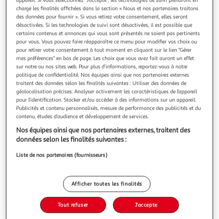
Illustration
Illustration
charge les finalités affichées dans la section « Nous et nos partenaires traitons
précédente
suivante
des données pour fournir ». Si vous retirez votre consentement, elles seront
désactivées. Si les technologies de suivi sont désactivées, il est possible que
certains contenus et annonces qui vous sont présentés ne soient pas pertinents
pour vous. Vous pouvez faire réapparaître ce menu pour modifier vos choix ou
4.4
(270)
pour retirer votre consentement à tout moment en cliquant sur le lien "Gérer
mes préférences" en bas de page. Les choix que vous avez fait auront un effet
ESSENTIEL B
sur notre ou nos sites web. Pour plus d’informations, reportez-vous à notre
Aspirateur main eam 143 liquid & dust
politique de confidentialité. Nos équipes ainsi que nos partenaires externes
Largeur produit (cm) : 16.60 Poids : De 1 kg à 2 kg Puissance
traitent des données selon les finalités suivantes : Utiliser des données de
: Puissant (14,4V) Rangement mural : Oui
géolocalisation précises. Analyser activement les caractéristiques de l’appareil
pour l’identification. Stocker et/ou accéder à des informations sur un appareil.
En savoir +
Publicités et contenu personnalisés, mesure de performance des publicités et du
Vendu par
Boulanger
contenu, études d’audience et développement de services.
Livr. ou retrait dès 3/4 jours
Nos équipes ainsi que nos partenaires externes, traitent des
Livraison et retrait offerts
données selon les finalités suivantes :
Plus d'options
Liste de nos partenaires (fournisseurs)
59,99€
Vendu par
Boulanger
Afficher toutes les finalités
Ajouter au panier
59,99€
Tout refuser
J'accepte
dont 0,30€ d'éco-part.
Ajouter à une liste