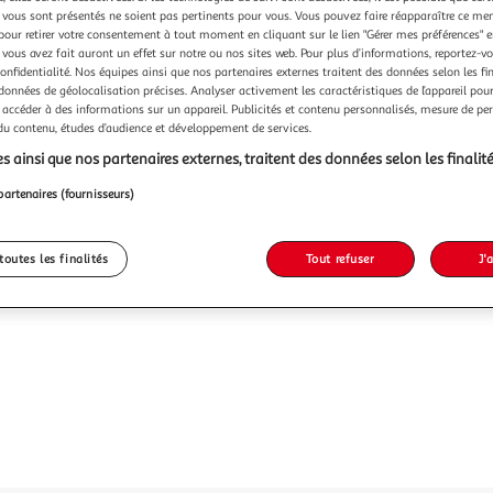
vous sont présentés ne soient pas pertinents pour vous. Vous pouvez faire réapparaître ce me
pour retirer votre consentement à tout moment en cliquant sur le lien "Gérer mes préférences" 
 vous avez fait auront un effet sur notre ou nos sites web. Pour plus d’informations, reportez-v
confidentialité. Nos équipes ainsi que nos partenaires externes traitent des données selon les fi
 données de géolocalisation précises. Analyser activement les caractéristiques de l’appareil pour 
 accéder à des informations sur un appareil. Publicités et contenu personnalisés, mesure de p
 du contenu, études d’audience et développement de services.
s ainsi que nos partenaires externes, traitent des données selon les finalité
partenaires (fournisseurs)
toutes les finalités
Tout refuser
J'