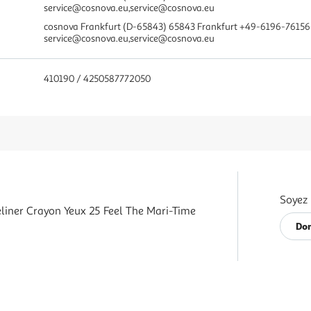
service@cosnova.eu,service@cosnova.eu
cosnova Frankfurt (D-65843) 65843 Frankfurt +49-6196-7615
service@cosnova.eu,service@cosnova.eu
410190 / 4250587772050
Soyez 
eliner Crayon Yeux 25 Feel The Mari-Time
Don