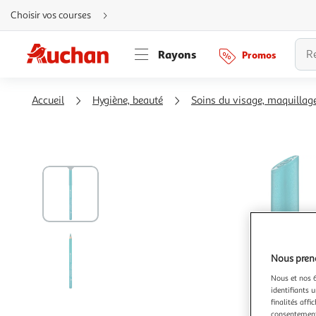
Aller
Choisir vos courses
directement
au
contenu
Aller
Rayons
Promos
directement
à
la
recherche
Aller
Accueil
Hygiène, beauté
Soins du visage, maquillag
directement
à
la
navigation
Aller
directement
à
la
rubrique
besoin
d'aide
Nous preno
Nous et nos 6
identifiants u
finalités affi
consentement,