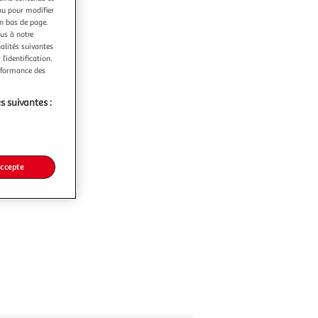
nu pour modifier
en bas de page.
ous à notre
nalités suivantes
l’identification.
erformance des
s suivantes :
accepte