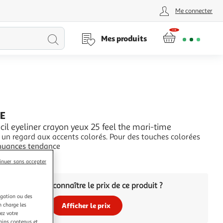
Me connecter
Lancer
Mes produits
la
recherche
E
cil eyeliner crayon yeux 25 feel the mari-time
gard aux accents colorés. Pour des touches colorées
nuances tendance
+
inuer sans accepter
Vous voulez connaître le prix de ce produit ?
igation ou des
n charge les
Afficher le prix
ez votre
tains contenus et