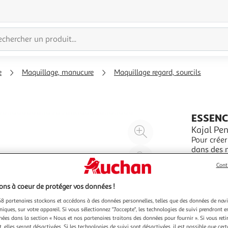
e
Maquillage, manucure
Maquillage regard, sourcils
ESSENC
Agrandir
Kajal Pen
Pour créer un re
l'illustration
dans des 
à
Réduire
En savoir 
200%
l'illustration
Cont
1g
à
Partager
ns à coeur de protéger vos données !
100
le
8 partenaires stockons et accédons à des données personnelles, telles que des données de nav
%
produit
niques, sur votre appareil. Si vous sélectionnez "J'accepte", les technologies de suivi prendront e
chées dans la section « Nous et nos partenaires traitons des données pour fournir ». Si vous retir
 elles seront désactivées. Si les technologies de suivi sont désactivées, il est possible que cer