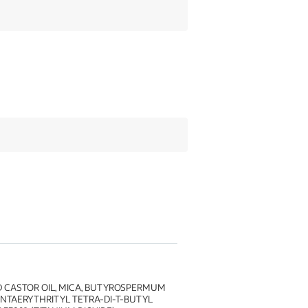
D CASTOR OIL, MICA, BUTYROSPERMUM
PENTAERYTHRITYL TETRA-DI-T-BUTYL