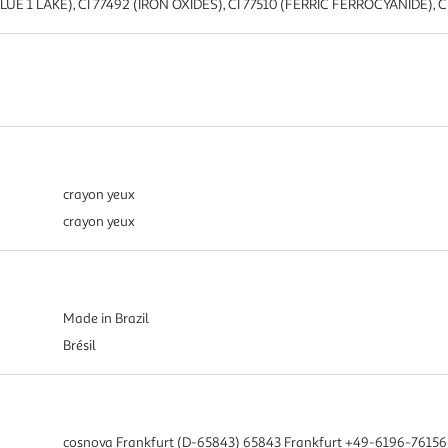
1 LAKE), CI 77492 (IRON OXIDES), CI 77510 (FERRIC FERROCYANIDE), CI
crayon yeux
crayon yeux
Made in Brazil
Brésil
cosnova Frankfurt (D-65843) 65843 Frankfurt +49-6196-7615