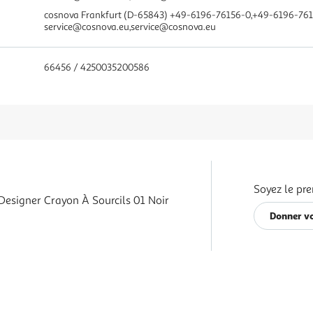
cosnova Frankfurt (D-65843) +49-6196-76156-0,+49-6196-76
service@cosnova.eu,service@cosnova.eu
66456 / 4250035200586
Soyez le pre
esigner Crayon À Sourcils 01 Noir
Donner vo