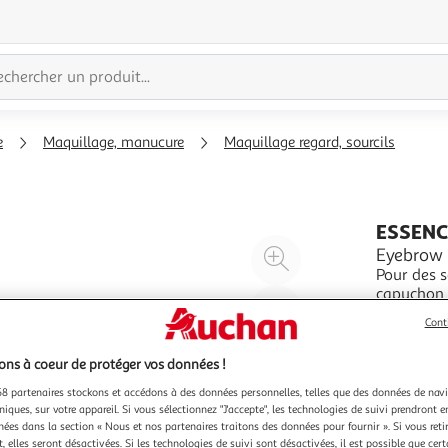
e
Maquillage, manucure
Maquillage regard, sourcils
ESSENC
Agrandir
Eyebrow D
Pour des s
l'illustration
capuchon po
à
Réduire
sourcils a
En savoir 
Cont
200%
l'illustration
1g
à
Partager
ns à coeur de protéger vos données !
100
le
8 partenaires stockons et accédons à des données personnelles, telles que des données de nav
%
produit
niques, sur votre appareil. Si vous sélectionnez "J'accepte", les technologies de suivi prendront e
chées dans la section « Nous et nos partenaires traitons des données pour fournir ». Si vous retir
 elles seront désactivées. Si les technologies de suivi sont désactivées, il est possible que cer