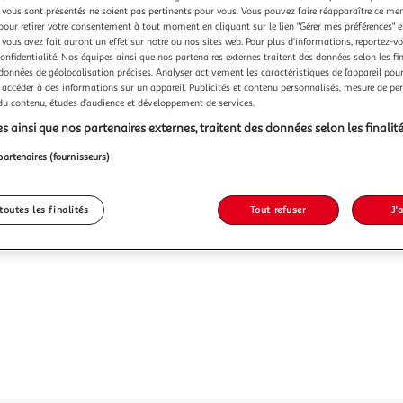
vous sont présentés ne soient pas pertinents pour vous. Vous pouvez faire réapparaître ce me
pour retirer votre consentement à tout moment en cliquant sur le lien "Gérer mes préférences" 
 vous avez fait auront un effet sur notre ou nos sites web. Pour plus d’informations, reportez-v
confidentialité. Nos équipes ainsi que nos partenaires externes traitent des données selon les fi
 données de géolocalisation précises. Analyser activement les caractéristiques de l’appareil pour 
 accéder à des informations sur un appareil. Publicités et contenu personnalisés, mesure de p
 du contenu, études d’audience et développement de services.
s ainsi que nos partenaires externes, traitent des données selon les finalité
partenaires (fournisseurs)
toutes les finalités
Tout refuser
J'