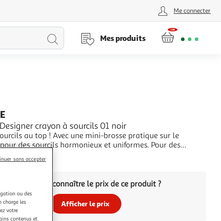
Me connecter
Lancer
Mes produits
la
recherche
E
esigner crayon à sourcils 01 noir
ourcils au top ! Avec une mini-brosse pratique sur le
ur des sourcils harmonieux et uniformes. Pour des
u top !
+
inuer sans accepter
Vous voulez connaître le prix de ce produit ?
igation ou des
n charge les
Afficher le prix
ez votre
tains contenus et