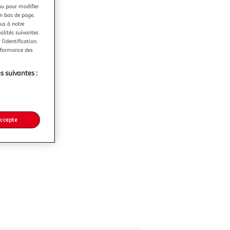
nu pour modifier
en bas de page.
ous à notre
nalités suivantes
l’identification.
erformance des
s suivantes :
accepte