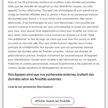
Nous et nos 68 partenaires stockons et accédons à des données personnelles,
telles que des données de navigation ou des identifiants uniques, sur votre
appareil. Si vous sélectionnez "J'accepte", les technologies de suivi prendront en
charge les finalités affichées dans la section « Nous et nos partenaires traitons
des données pour fournir ». Si vous retirez votre consentement, elles seront
ESPACE-BRICOLAGE
désactivées. Si les technologies de suivi sont désactivées, il est possible que
certains contenus et annonces qui vous sont présentés ne soient pas pertinents
Brosse pour piscine - 25 cm
pour vous. Vous pouvez faire réapparaître ce menu pour modifier vos choix ou
Description :Présentation :Brosse pour piscine - 25 cm,
pour retirer votre consentement à tout moment en cliquant sur le lien "Gérer
utiliser cette brosse de piscine pour nettoyer votre piscine.
mes préférences" en bas de page. Les choix que vous avez fait auront un effet
Elle s'adapte à tous les manches standards. Avantages :
En savoir +
sur notre ou nos sites web. Pour plus d’informations, reportez-vous à notre
politique de confidentialité. Nos équipes ainsi que nos partenaires externes
PratiqueLégèreFacile d'utilisation Caractéristiques :
Vendu par
Espace-Bricolage
traitent des données selon les finalités suivantes : Utiliser des données de
Dimension : 25 cmCouleur : bleuMatière : plastiquePoids :
géolocalisation précises. Analyser activement les caractéristiques de l’appareil
162 g Conditio
Livraison dès 3/4 jours
pour l’identification. Stocker et/ou accéder à des informations sur un appareil.
A partir de 6,90€
Publicités et contenu personnalisés, mesure de performance des publicités et du
Plus d'options
contenu, études d’audience et développement de services.
Nos équipes ainsi que nos partenaires externes, traitent des
1,97€
3,38€
Vendu par
Espace-Bricolage
données selon les finalités suivantes :
Liste de nos partenaires (fournisseurs)
Livr. ou retrait dès 8/9 jours
A partir de 2,00€
Plus d'options
Afficher toutes les finalités
12,00€
Vendu par
Multishop