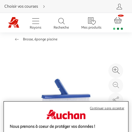
Aller
Choisir vos courses
directement
au
contenu
Aller
directement
Rayons
Recherche
Mes produits
à
la
recherche
Brosse, éponge piscine
Aller
directement
à
la
navigation
Aller
directement
à
Agr
la
rubrique
l'il
besoin
d'aide
à
Réd
20
l'il
à
Par
100
le
Continuer sans accepter
%
pro
Nous prenons à coeur de protéger vos données !