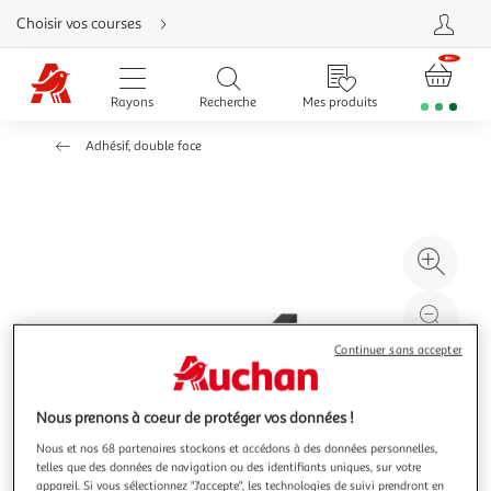
Aller
Choisir vos courses
directement
au
contenu
Aller
directement
Rayons
Recherche
Mes produits
à
la
recherche
Adhésif, double face
Aller
directement
à
la
navigation
Aller
directement
à
Agr
la
rubrique
l'il
besoin
d'aide
à
Réd
20
l'il
Continuer sans accepter
à
Par
100
le
%
pro
Nous prenons à coeur de protéger vos données !
Nous et nos 68 partenaires stockons et accédons à des données personnelles,
telles que des données de navigation ou des identifiants uniques, sur votre
appareil. Si vous sélectionnez "J'accepte", les technologies de suivi prendront en