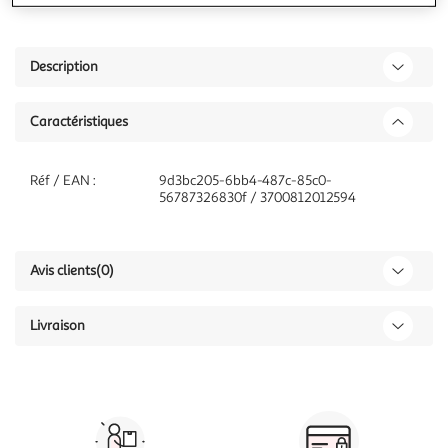
Description
Caractéristiques
Réf / EAN :
9d3bc205-6bb4-487c-85c0-
56787326830f / 3700812012594
Avis clients
(0)
Livraison