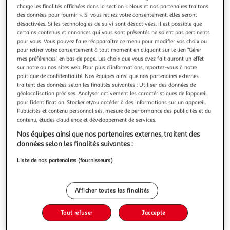
charge les finalités affichées dans la section « Nous et nos partenaires traitons
des données pour fournir ». Si vous retirez votre consentement, elles seront
désactivées. Si les technologies de suivi sont désactivées, il est possible que
certains contenus et annonces qui vous sont présentés ne soient pas pertinents
pour vous. Vous pouvez faire réapparaître ce menu pour modifier vos choix ou
ESPACE-BRICOLAGE
pour retirer votre consentement à tout moment en cliquant sur le lien "Gérer
mes préférences" en bas de page. Les choix que vous avez fait auront un effet
Bande caoutchouc spongieux epdm croûté 4 faces
sur notre ou nos sites web. Pour plus d’informations, reportez-vous à notre
noir 20x20mm longueur 1m
politique de confidentialité. Nos équipes ainsi que nos partenaires externes
Description :Présentation :Bande caoutchouc spongieux
traitent des données selon les finalités suivantes : Utiliser des données de
epdm croûté 4 faces noir 20x20mm longueur 1mUtilisé
géolocalisation précises. Analyser activement les caractéristiques de l’appareil
pour l’identification. Stocker et/ou accéder à des informations sur un appareil.
dans de nombreux secteurs tels que celui du bâtiment, de
En savoir +
Publicités et contenu personnalisés, mesure de performance des publicités et du
la carrosserie ou encore de la menuiserie ou de la
Vendu par
Espace-Bricolage
contenu, études d’audience et développement de services.
maintenance, ce caoutchouc spongieux epdm noir, extrudé
en continu, présente une excel
Livraison dès 3/4 jours
Nos équipes ainsi que nos partenaires externes, traitent des
A partir de 6,90€
données selon les finalités suivantes :
Plus d'options
Liste de nos partenaires (fournisseurs)
13,99€
Vendu par
Espace-Bricolage
Afficher toutes les finalités
Ajouter au panier
13,99€
Tout refuser
J'accepte
Ajouter à une liste