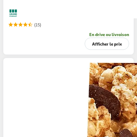
(15)
En drive ou livraison
Afficher le prix
BJORG
Croustillant céréales bio au chocolat
réduit en sucres
500g