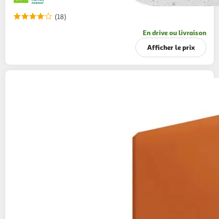
(18)
En drive ou livraison
Afficher le prix
QUAKER
Cruesli Céréales croustillantes avec
mélange de noix
450g