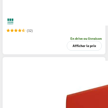
(32)
En drive ou livraison
Afficher le prix
QUAKER
Cruesli céréales au chocolat au lait
900g
maxi format