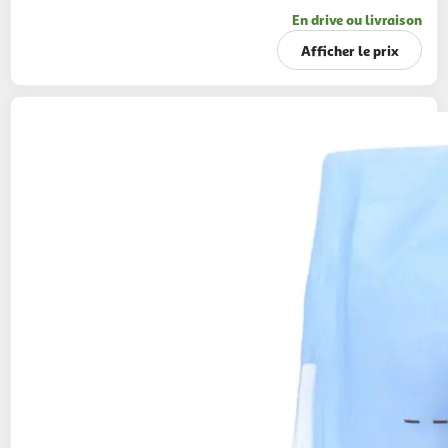
En drive ou livraison
Afficher le prix
AUCHAN
Muesli croustillant chocolat au lait
450g