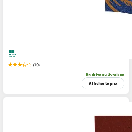
(10)
En drive ou livraison
Afficher le prix
KELLOGG'S
Céréales Extra granola au
chocolat noir et noisettes grillées
500g