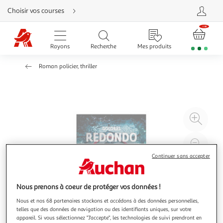
Aller
Choisir vos courses
directement
au
contenu
Aller
directement
Rayons
Recherche
Mes produits
à
la
recherche
Roman policier, thriller
Aller
directement
à
la
navigation
Aller
directement
à
Agr
la
rubrique
l'il
besoin
d'aide
à
Réd
20
l'il
Continuer sans accepter
à
Par
100
le
Nous prenons à coeur de protéger vos données !
%
pro
Nous et nos 68 partenaires stockons et accédons à des données personnelles,
telles que des données de navigation ou des identifiants uniques, sur votre
appareil. Si vous sélectionnez "J'accepte", les technologies de suivi prendront en