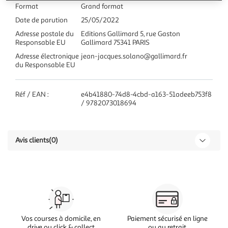
Format
Grand format
Date de parution
25/05/2022
Adresse postale du
Editions Gallimard 5, rue Gaston
Responsable EU
Gallimard 75341 PARIS
Adresse électronique
jean-jacques.solano@gallimard.fr
du Responsable EU
Réf / EAN :
e4b41880-74d8-4cbd-a163-51adeeb753f8
/ 9782073018694
Avis clients
(0)
Vos courses à domicile, en
Paiement sécurisé en ligne
drive ou click & collect
ou au retrait