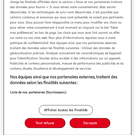
charge les finalités affichées dans la section « Nous et nos partenaires traitons
des données pour fournir ». Si vous retirez votre consentement, elles seront
désactivées. Si les technologies de suivi sont désactivées, il est possible que
certains contenus et annonces qui vous sont présentés ne soient pas pertinents
pour vous. Vous pouvez faire réapparaître ce menu pour modifier vos choix ou
pour retirer votre consentement à tout moment en cliquant sur le lien "Gérer
EN ATTENDANT LE DELUGE, Redondo Dolores
mes préférences" en bas de page. Les choix que vous avez fait auront un effet
A l'origine de ce roman époustouflant, des faits réels : entre
sur notre ou nos sites web. Pour plus d’informations, reportez-vous à notre
1968 et 1969, celui que la presse écossaise a surnommé
politique de confidentialité. Nos équipes ainsi que nos partenaires externes
Bible John tua trois jeunes femmes rencontrées dans une
En savoir +
traitent des données selon les finalités suivantes : Utiliser des données de
discothèque de Glasgow et disparut. En 1983, Noah Scott
géolocalisation précises. Analyser activement les caractéristiques de l’appareil
Vous voulez connaître le prix de ce produit ?
Sherrington, policier obsédé par Bible John depuis près de
pour l’identification. Stocker et/ou accéder à des informations sur un appareil.
Publicités et contenu personnalisés, mesure de performance des publicités et du
quinze ans,
contenu, études d’audience et développement de services.
Afficher le prix
Nos équipes ainsi que nos partenaires externes, traitent des
données selon les finalités suivantes :
Liste de nos partenaires (fournisseurs)
Description
Afficher toutes les finalités
Caractéristiques
Tout refuser
J'accepte