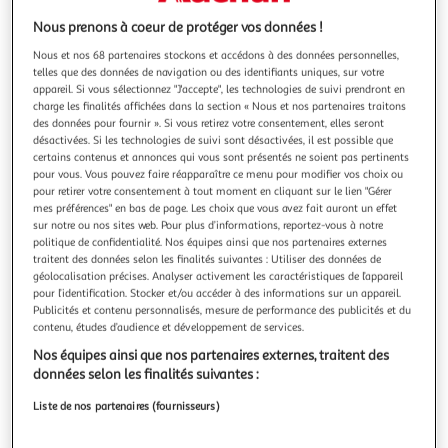
Illustration
Illustration
précédente
suivante
Nous prenons à coeur de protéger vos données !
Nous et nos 68 partenaires stockons et accédons à des données personnelles,
telles que des données de navigation ou des identifiants uniques, sur votre
appareil. Si vous sélectionnez "J'accepte", les technologies de suivi prendront en
EMTEC
charge les finalités affichées dans la section « Nous et nos partenaires traitons
Clé USB3.2 T100 64GO
des données pour fournir ». Si vous retirez votre consentement, elles seront
Clé USB 64 Go
désactivées. Si les technologies de suivi sont désactivées, il est possible que
certains contenus et annonces qui vous sont présentés ne soient pas pertinents
En savoir +
pour vous. Vous pouvez faire réapparaître ce menu pour modifier vos choix ou
Garantie fabricant: 3 ans *
pour retirer votre consentement à tout moment en cliquant sur le lien "Gérer
mes préférences" en bas de page. Les choix que vous avez fait auront un effet
Auchan
Vendu par
sur notre ou nos sites web. Pour plus d’informations, reportez-vous à notre
politique de confidentialité. Nos équipes ainsi que nos partenaires externes
Retrait 1h en magasin
traitent des données selon les finalités suivantes : Utiliser des données de
Paiement en ligne ·
Service offert
géolocalisation précises. Analyser activement les caractéristiques de l’appareil
pour l’identification. Stocker et/ou accéder à des informations sur un appareil.
Choisir un magasin
Publicités et contenu personnalisés, mesure de performance des publicités et du
contenu, études d’audience et développement de services.
Nos équipes ainsi que nos partenaires externes, traitent des
24,99€
Ajouter au panier
données selon les finalités suivantes :
24,99€ / pce
dont 0,04€ d'éco-part.
Liste de nos partenaires (fournisseurs)
Ajouter à une liste
dont 3,36€ de rem. copié privée.